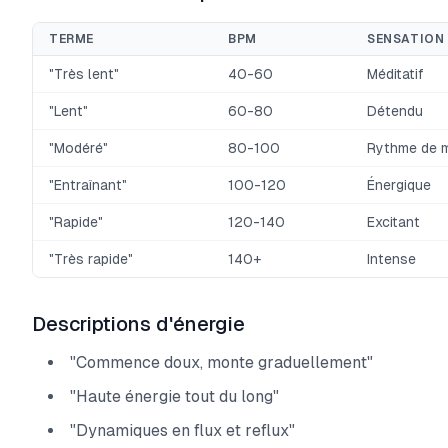
TERME
BPM
SENSATION
"Très lent"
40-60
Méditatif
"Lent"
60-80
Détendu
"Modéré"
80-100
Rythme de 
"Entraînant"
100-120
Énergique
"Rapide"
120-140
Excitant
"Très rapide"
140+
Intense
Descriptions d'énergie
"Commence doux, monte graduellement"
"Haute énergie tout du long"
"Dynamiques en flux et reflux"