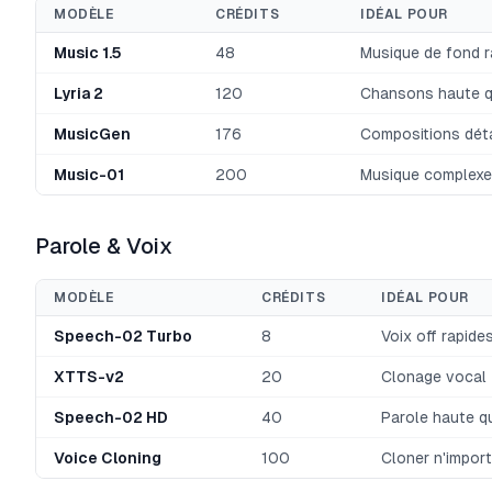
MODÈLE
CRÉDITS
IDÉAL POUR
Music 1.5
48
Musique de fond r
Lyria 2
120
Chansons haute q
MusicGen
176
Compositions déta
Music-01
200
Musique complexe
Parole & Voix
MODÈLE
CRÉDITS
IDÉAL POUR
Speech-02 Turbo
8
Voix off rapide
XTTS-v2
20
Clonage vocal
Speech-02 HD
40
Parole haute qu
Voice Cloning
100
Cloner n'import