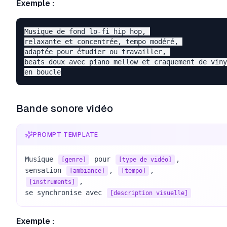
Exemple :
Musique de fond lo-fi hip hop, 

relaxante et concentrée, tempo modéré, 

adaptée pour étudier ou travailler, 

beats doux avec piano mellow et craquement de viny
Bande sonore vidéo
PROMPT TEMPLATE
Musique 
 pour 
, 

[genre]
[type de vidéo]
sensation 
, 
[ambiance]
[tempo]
, 

[instruments]
se synchronise avec 
[description visuelle]
Exemple :