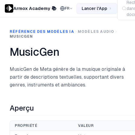
Rec
Armox Academy 📚
Lancer l'App
dans
FR
docu
RÉFÉRENCE DES MODÈLES IA
MODÈLES AUDIO
MUSICGEN
MusicGen
MusicGen de Meta génère de la musique originale à
partir de descriptions textuelles, supportant divers
genres, instruments et ambiances.
Aperçu
PROPRIÉTÉ
VALEUR