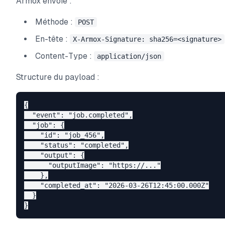
Armox envoie :
Méthode :
POST
En-tête :
X-Armox-Signature: sha256=<signature>
Content-Type :
application/json
Structure du payload :
{

  "event": "job.completed",

  "job": {

    "id": "job_456",

    "status": "completed",

    "output": {

      "outputImage": "https://..."

    },

    "completed_at": "2026-03-26T12:45:00.000Z"

  }
