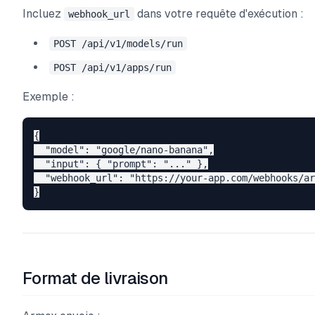
Incluez
dans votre requête d'exécution :
webhook_url
POST /api/v1/models/run
POST /api/v1/apps/run
Exemple :
{

  "model": "google/nano-banana",

  "input": { "prompt": "..." },

  "webhook_url": "https://your-app.com/webhooks/ar
Format de livraison