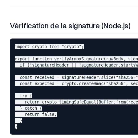
Vérification de la signature (Node.js)
import crypto from "crypto";

export function verifyArmoxSignature(rawBody, sign
  if (!signatureHeader || !signatureHeader.startsW
  const received = signatureHeader.slice("sha256="
  const expected = crypto.createHmac("sha256", sec
  try {

    return crypto.timingSafeEqual(Buffer.from(rece
  } catch {

    return false;

  }
