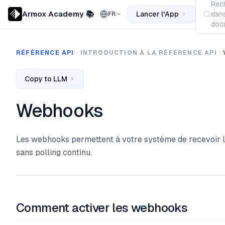
Rec
Armox Academy 📚
Lancer l'App
dans
FR
docu
RÉFÉRENCE API
INTRODUCTION À LA RÉFÉRENCE API
Copy to LLM
Webhooks
Les webhooks permettent à votre système de recevoir 
sans polling continu.
Comment activer les webhooks