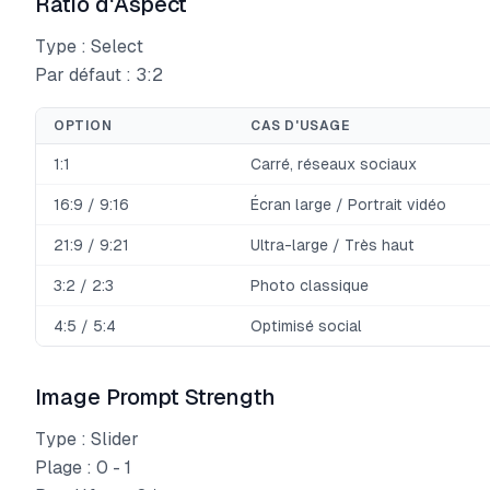
Ratio d'Aspect
Type : Select
Par défaut : 3:2
OPTION
CAS D'USAGE
1:1
Carré, réseaux sociaux
16:9 / 9:16
Écran large / Portrait vidéo
21:9 / 9:21
Ultra-large / Très haut
3:2 / 2:3
Photo classique
4:5 / 5:4
Optimisé social
Image Prompt Strength
Type : Slider
Plage : 0 - 1