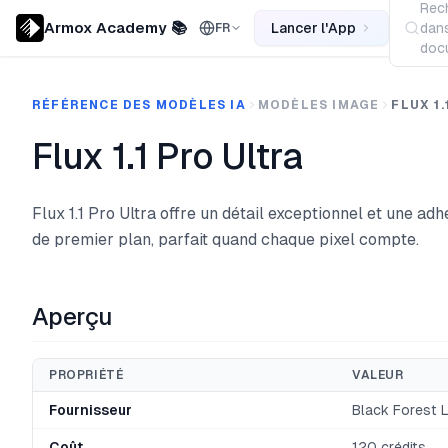
Rec
Armox Academy 📚
Lancer l'App
dans
FR
docu
RÉFÉRENCE DES MODÈLES IA
MODÈLES IMAGE
FLUX 1
Flux 1.1 Pro Ultra
Flux 1.1 Pro Ultra offre un détail exceptionnel et une a
de premier plan, parfait quand chaque pixel compte.
Aperçu
PROPRIÉTÉ
VALEUR
Fournisseur
Black Forest 
Coût
120 crédits