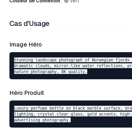
Couleur de Connexion
: 🟢 Vert
Cas d'Usage
Image Héro
Stunning landscape photograph of Norwegian fjords 
dramatic clouds, mirror-like water reflections, pr
Héro Produit
Luxury perfume bottle on black marble surface, dra
lighting, crystal clear glass, gold accents, high-