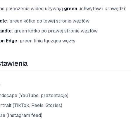
s połączenia wideo używają
green
uchwytów i krawędzi:
dle
: green kółko po lewej stronie węzłów
andle
: green kółko po prawej stronie węzłów
on Edge
: green linia łącząca węzły
tawienia
o
dscape (YouTube, prezentacje)
trait (TikTok, Reels, Stories)
re (Instagram feed)