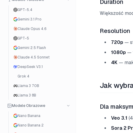
Duration
GPT-5.4
Większość mode
Gemini 3.1 Pro
Claude Opus 4.6
Resolution
GPT-5
720p
— st
Gemini 2.5 Flash
1080p
— 
Claude 4.5 Sonnet
4K
— maks
DeepSeek V3.1
Grok 4
Jak wybra
Llama 3 70B
Llama 3 8B
Modele Obrazowe
Dla maksyma
Nano Banana
Veo 3.1
(4
Nano Banana 2
Sora 2 P