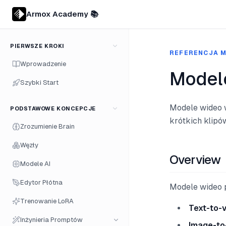
Armox Academy 📚
PIERWSZE KROKI
REFERENCJA M
Wprowadzenie
Model
Szybki Start
Modele wideo w
PODSTAWOWE KONCEPCJE
krótkich klipó
Zrozumienie Brain
Węzły
Overview
Modele AI
Edytor Płótna
Modele wideo p
Trenowanie LoRA
Text-to-
Inżynieria Promptów
Image-to