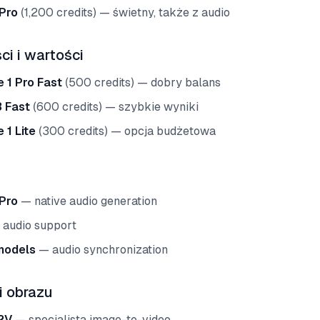
 Pro
(1,200 credits) — świetny, także z audio
ci i wartości
 1 Pro Fast
(500 credits) — dobry balans
3 Fast
(600 credits) — szybkie wyniki
 1 Lite
(300 credits) — opcja budżetowa
 Pro
— native audio generation
audio support
models
— audio synchronization
i obrazu
I2V
— specjalista image-to-video