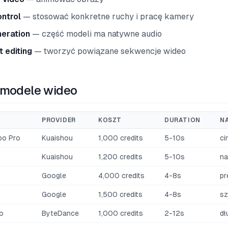
ntrol
— stosować konkretne ruchy i pracę kamery
neration
— część modeli ma natywne audio
t editing
— tworzyć powiązane sekwencje wideo
 modele wideo
PROVIDER
KOSZT
DURATION
N
bo Pro
Kuaishou
1,000 credits
5-10s
ci
Kuaishou
1,200 credits
5-10s
na
Google
4,000 credits
4-8s
pr
Google
1,500 credits
4-8s
sz
o
ByteDance
1,000 credits
2-12s
dł