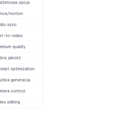
dżetowa opcja
nce/motion
dio sync
xt-to-video
emium quality
bra jakość
ompt optimization
ybka generacja
mera control
deo editing