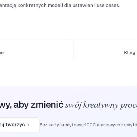
tację konkretnych modeli dla ustawień i use cases.
ge
Kling
swój kreatywny proc
wy, aby zmienić
ij tworzyć
Bez karty kredytowej
1000 darmowych kredyt