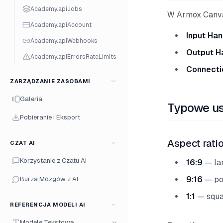
Academy.apiJobs
W Armox Canva
Academy.apiAccount
Input Han
Academy.apiWebhooks
Output H
Academy.apiErrorsRateLimits
Connecti
ZARZĄDZANIE ZASOBAMI
Galeria
Typowe us
Pobieranie i Eksport
Aspect rati
CZAT AI
Korzystanie z Czatu AI
16:9
— lan
9:16
— por
Burza Mózgów z AI
1:1
— squa
REFERENCJA MODELI AI
Modele Tekstowe