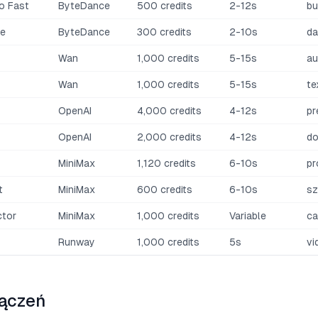
o Fast
ByteDance
500 credits
2-12s
bu
te
ByteDance
300 credits
2-10s
da
Wan
1,000 credits
5-15s
au
Wan
1,000 credits
5-15s
te
OpenAI
4,000 credits
4-12s
pr
OpenAI
2,000 credits
4-12s
do
MiniMax
1,120 credits
6-10s
pr
t
MiniMax
600 credits
6-10s
sz
ctor
MiniMax
1,000 credits
Variable
ca
Runway
1,000 credits
5s
vi
łączeń