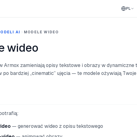
PL
ODELI AI
MODELE WIDEO
e wideo
 Armox zamieniają opisy tekstowe i obrazy w dynamiczne t
w po bardziej „cinematic” ujęcia — te modele ożywiają Twoje
otrafią:
video
— generować wideo z opisu tekstowego
-video
— animować obrazy