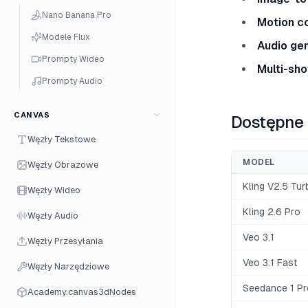
Nano Banana Pro
Motion co
Modele Flux
Audio ge
Prompty Wideo
Multi-sho
Prompty Audio
CANVAS
Dostępne
Węzły Tekstowe
MODEL
Węzły Obrazowe
Kling V2.5 Tur
Węzły Wideo
Kling 2.6 Pro
Węzły Audio
Veo 3.1
Węzły Przesyłania
Veo 3.1 Fast
Węzły Narzędziowe
Seedance 1 Pr
Academy.canvas3dNodes