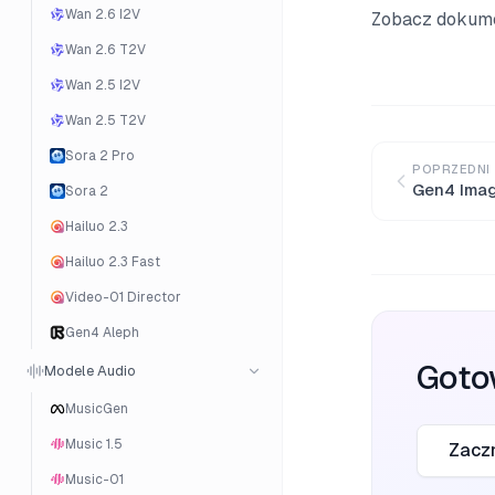
Wan 2.6 I2V
Zobacz dokumen
Wan 2.6 T2V
Wan 2.5 I2V
Wan 2.5 T2V
Sora 2 Pro
POPRZEDNI
Gen4 Ima
Sora 2
Hailuo 2.3
Hailuo 2.3 Fast
Video-01 Director
Gen4 Aleph
Goto
Modele Audio
MusicGen
Music 1.5
Zaczn
Music-01