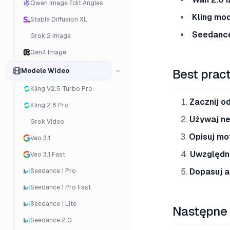
Qwen Image Edit Angles
Kling mo
Stable Diffusion XL
Seedanc
Grok 2 Image
Gen4 Image
Modele Wideo
Best prac
Kling V2.5 Turbo Pro
Zacznij o
Kling 2.6 Pro
Używaj ne
Grok Video
Opisuj mo
Veo 3.1
Uwzględni
Veo 3.1 Fast
Dopasuj a
Seedance 1 Pro
Seedance 1 Pro Fast
Seedance 1 Lite
Następne 
Seedance 2.0