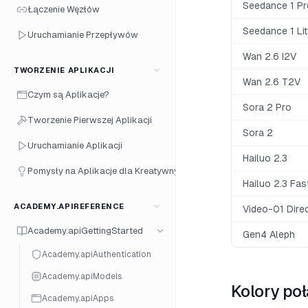
Seedance 1 Pr
Łączenie Węzłów
Seedance 1 Li
Uruchamianie Przepływów
Wan 2.6 I2V
TWORZENIE APLIKACJI
Wan 2.6 T2V
Czym są Aplikacje?
Sora 2 Pro
Tworzenie Pierwszej Aplikacji
Sora 2
Uruchamianie Aplikacji
Hailuo 2.3
Pomysły na Aplikacje dla Kreatywnych
Hailuo 2.3 Fas
ACADEMY.APIREFERENCE
Video-01 Dire
Academy.apiGettingStarted
Gen4 Aleph
Academy.apiAuthentication
Academy.apiModels
Kolory po
Academy.apiApps