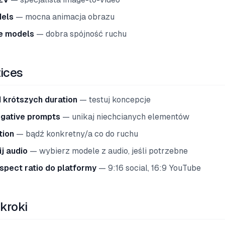
dels
— mocna animacja obrazu
e models
— dobra spójność ruchu
tices
d krótszych duration
— testuj koncepcje
gative prompts
— unikaj niechcianych elementów
tion
— bądź konkretny/a co do ruchu
j audio
— wybierz modele z audio, jeśli potrzebne
spect ratio do platformy
— 9:16 social, 16:9 YouTube
kroki