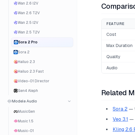
Wan 2.6 I2V
Comparis
Wan 2.6 T2V
Wan 2.5 I2V
FEATURE
Wan 2.5 T2V
Cost
Sora 2 Pro
Max Duration
Sora 2
Quality
Hailuo 2.3
Audio
Hailuo 2.3 Fast
Video-01 Director
Gen4 Aleph
Related M
Modele Audio
Sora 2
— 
MusicGen
Veo 3.1
— 
Music 1.5
Kling 2.6 
Music-01