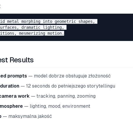
t
id metal morphing into geometric shapes, 

urfaces, dramatic lighting, 

est Results
led prompts
— model dobrze obsługuje złożoność
duration
— 12 seconds do pełniejszego storytellingu
 camera work
— tracking, panning, zooming
tmosphere
— lighting, mood, environment
p
— maksymalna jakość