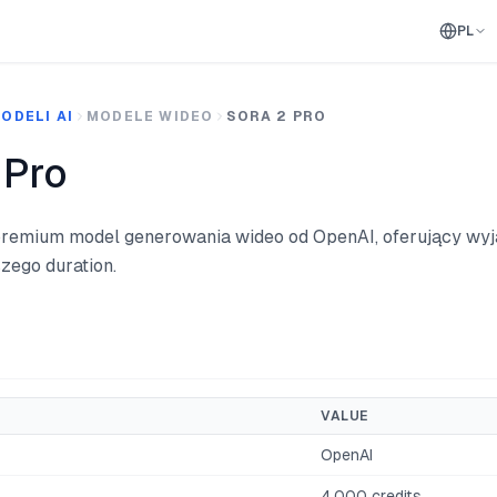
PL
ODELI AI
MODELE WIDEO
SORA 2 PRO
 Pro
premium model generowania wideo od OpenAI, oferujący wyj
zego duration.
VALUE
OpenAI
4,000 credits