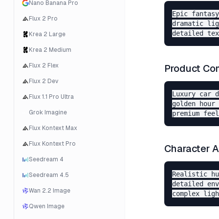
Nano Banana Pro
Epic fantasy
Flux 2 Pro
dramatic lig
Krea 2 Large
Krea 2 Medium
Flux 2 Flex
Product Co
Flux 2 Dev
Luxury car d
Flux 1.1 Pro Ultra
golden hour 
Grok Imagine
Flux Kontext Max
Flux Kontext Pro
Character 
Seedream 4
Realistic hu
Seedream 4.5
detailed env
Wan 2.2 Image
Qwen Image