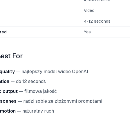
Video
4-12 seconds
red
Yes
Best For
quality
— najlepszy model wideo OpenAI
tion
— do 12 seconds
c output
— filmowa jakość
 scenes
— radzi sobie ze złożonymi promptami
 motion
— naturalny ruch