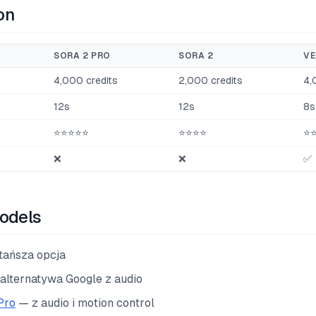
on
SORA 2 PRO
SORA 2
VE
4,000 credits
2,000 credits
4,
12s
12s
8s
⭐⭐⭐⭐⭐
⭐⭐⭐⭐
⭐
❌
❌
✅
odels
tańsza opcja
alternatywa Google z audio
Pro
— z audio i motion control