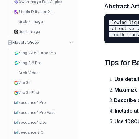
Qwen Image Edit Angles
Abstract Ar
Stable Diffusion XL
Grok 2 Image
Flowing liqu
reflective s
Gen4 Image
Modele Wideo
Kling V2.5 Turbo Pro
Tips for B
Kling 2.6 Pro
Grok Video
Use detai
Veo 3.1
Maximize 
Veo 3.1 Fast
Describe
Seedance 1 Pro
Include a
Seedance 1 Pro Fast
Use 1080
Seedance 1 Lite
Seedance 2.0