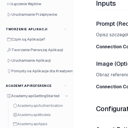
Inputs
Łączenie Węzłów
Uruchamianie Przepływów
Prompt (Req
TWORZENIE APLIKACJI
Opisz szczegó
Czym są Aplikacje?
Connection C
Tworzenie Pierwszej Aplikacji
Uruchamianie Aplikacji
Image (Opti
Pomysły na Aplikacje dla Kreatywnych
Obraz referency
ACADEMY.APIREFERENCE
Connection C
Academy.apiGettingStarted
Academy.apiAuthentication
Configura
Academy.apiModels
Academy.apiApps