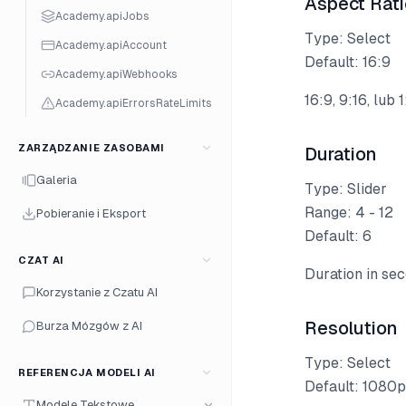
Aspect Rati
Academy.apiJobs
Type: Select
Academy.apiAccount
Default: 16:9
Academy.apiWebhooks
16:9, 9:16, lub 1:
Academy.apiErrorsRateLimits
ZARZĄDZANIE ZASOBAMI
Duration
Galeria
Type: Slider
Range: 4 - 12
Pobieranie i Eksport
Default: 6
CZAT AI
Duration in sec
Korzystanie z Czatu AI
Resolution
Burza Mózgów z AI
Type: Select
REFERENCJA MODELI AI
Default: 1080p
Modele Tekstowe