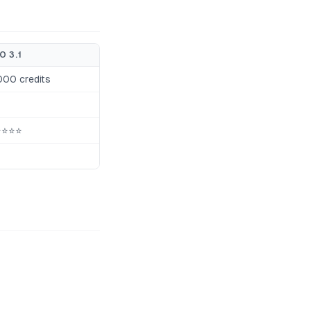
O 3.1
000 credits
⭐⭐⭐⭐