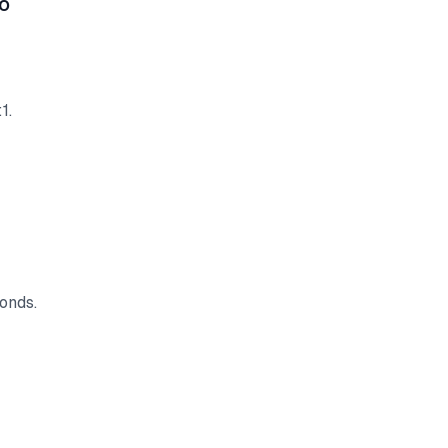
o
1.
onds.