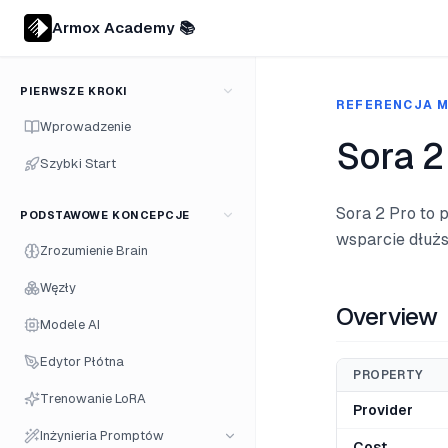
Armox Academy 📚
PIERWSZE KROKI
REFERENCJA M
Wprowadzenie
Sora 2
Szybki Start
Sora 2 Pro to 
PODSTAWOWE KONCEPCJE
wsparcie dłużs
Zrozumienie Brain
Węzły
Overview
Modele AI
Edytor Płótna
PROPERTY
Trenowanie LoRA
Provider
Inżynieria Promptów
Cost