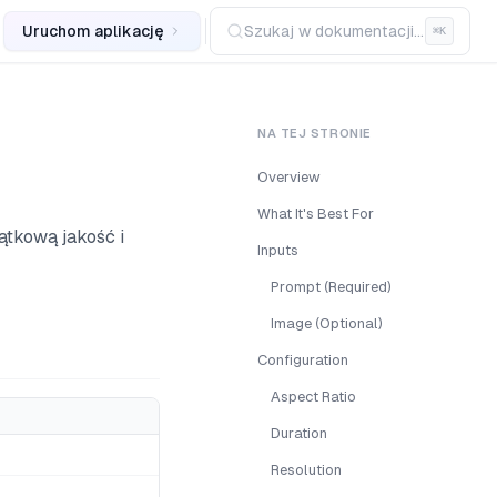
Uruchom aplikację
Szukaj w dokumentacji...
⌘
K
NA TEJ STRONIE
Overview
What It's Best For
ątkową jakość i
Inputs
Prompt (Required)
Image (Optional)
Configuration
Aspect Ratio
Duration
Resolution