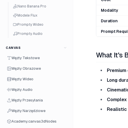
Nano Banana Pro
Modality
Modele Flux
Duration
Prompty Wideo
Prompt Requi
Prompty Audio
CANVAS
What It's 
Węzły Tekstowe
Węzły Obrazowe
Premium 
Węzły Wideo
Long dura
Cinemati
Węzły Audio
Complex
Węzły Przesyłania
Realistic
Węzły Narzędziowe
Academy.canvas3dNodes