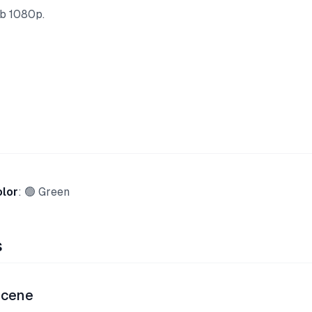
b 1080p.
olor
: 🟢 Green
s
Scene