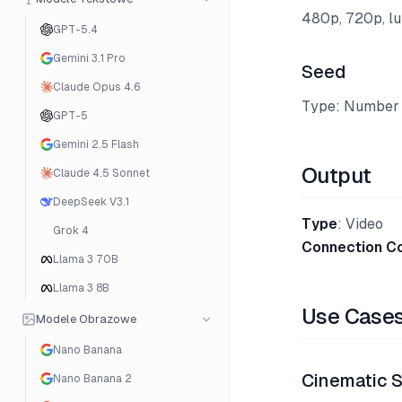
480p, 720p, lu
GPT-5.4
Gemini 3.1 Pro
Seed
Claude Opus 4.6
Type: Number
GPT-5
Gemini 2.5 Flash
Output
Claude 4.5 Sonnet
DeepSeek V3.1
Type
: Video
Grok 4
Connection C
Llama 3 70B
Llama 3 8B
Use Case
Modele Obrazowe
Nano Banana
Cinematic 
Nano Banana 2