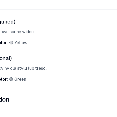
uired)
łowo scenę wideo.
olor
: 🟡 Yellow
onal)
jny dla stylu lub treści.
olor
: 🟢 Green
tion