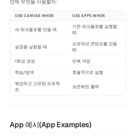
언제 무엇을 사용할지:
USE CANVAS WHEN
USE APPS WHEN
기존 워크플로를 실행할
새 워크플로를 만들 때
때
프로덕션 콘텐츠를 만들
설정을 실험할 때
때
1회성 생성
반복 작업
학습/탐색
효율적으로 실행
복잡하고 고유한 프로젝
표준화된 출력
트
App 예시(App Examples)