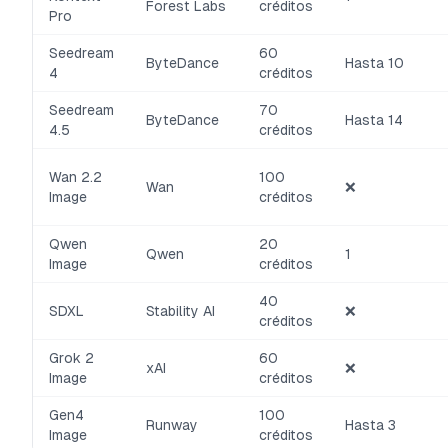
Forest Labs
créditos
Pro
Seedream
60
ByteDance
Hasta 10
4
créditos
Seedream
70
ByteDance
Hasta 14
4.5
créditos
Wan 2.2
100
Wan
❌
Image
créditos
Qwen
20
Qwen
1
Image
créditos
40
SDXL
Stability AI
❌
créditos
Grok 2
60
xAI
❌
Image
créditos
Gen4
100
Runway
Hasta 3
Image
créditos