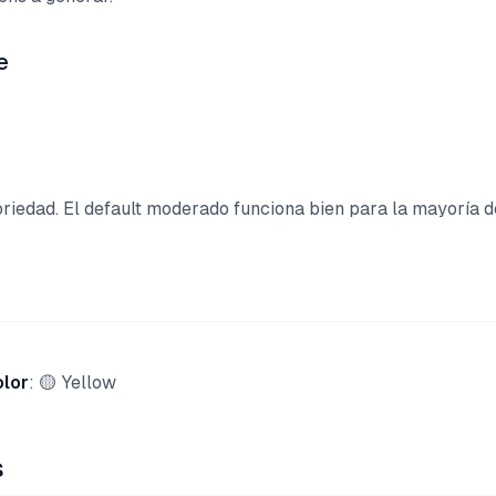
e
oriedad. El default moderado funciona bien para la mayoría d
olor
: 🟡 Yellow
s