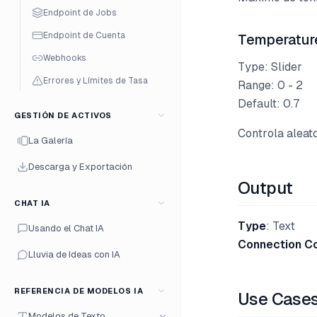
Endpoint de Jobs
Endpoint de Cuenta
Temperatur
Webhooks
Type: Slider
Errores y Límites de Tasa
Range: 0 - 2
Default: 0.7
GESTIÓN DE ACTIVOS
Controla aleat
La Galería
Descarga y Exportación
Output
CHAT IA
Type
: Text
Usando el Chat IA
Connection C
Lluvia de Ideas con IA
REFERENCIA DE MODELOS IA
Use Case
Modelos de Texto