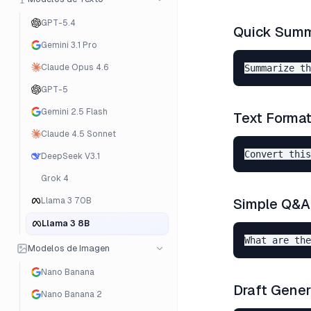
GPT-5.4
Quick Summ
Gemini 3.1 Pro
Claude Opus 4.6
GPT-5
Gemini 2.5 Flash
Text Format
Claude 4.5 Sonnet
DeepSeek V3.1
Grok 4
Llama 3 70B
Simple Q&A
Llama 3 8B
Modelos de Imagen
Nano Banana
Draft Gener
Nano Banana 2