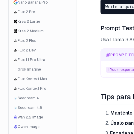
Nano Banana Pro
Flux 2 Pro
Krea 2 Large
Prompt Tes
Krea 2 Medium
Usa Llama 3 8B
Flux 2 Flex
Flux 2 Dev
PROMPT TE
Flux 1.1 Pro Ultra
Grok Imagine
[Your experi
Flux Kontext Max
Flux Kontext Pro
Tips para
Seedream 4
Seedream 4.5
Manténlo 
Wan 2.2 Image
Úsalo par
Qwen Image
Encadena