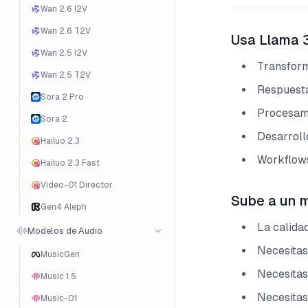
Wan 2.6 I2V
Wan 2.6 T2V
Usa Llama 3
Wan 2.5 I2V
Transform
Wan 2.5 T2V
Respuesta
Sora 2 Pro
Procesami
Sora 2
Desarroll
Hailuo 2.3
Workflows
Hailuo 2.3 Fast
Video-01 Director
Sube a un 
Gen4 Aleph
La calidad
Modelos de Audio
Necesitas
MusicGen
Necesitas
Music 1.5
Necesitas
Music-01