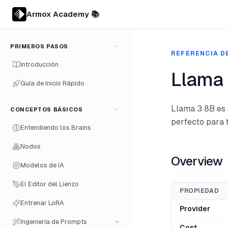
Armox Academy 📚
PRIMEROS PASOS
REFERENCIA D
Introducción
Llama 
Guía de Inicio Rápido
Llama 3 8B es 
CONCEPTOS BÁSICOS
perfecto para 
Entendiendo los Brains
Nodos
Overview
Modelos de IA
El Editor del Lienzo
PROPIEDAD
Entrenar LoRA
Provider
Ingeniería de Prompts
Cost