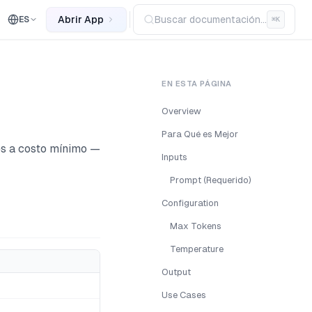
Abrir App
Buscar documentación...
ES
⌘
K
EN ESTA PÁGINA
Overview
Para Qué es Mejor
es a costo mínimo —
Inputs
Prompt (Requerido)
Configuration
Max Tokens
Temperature
Output
Use Cases