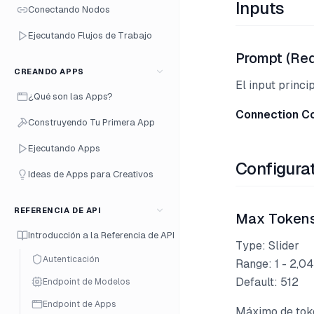
Inputs
Conectando Nodos
Ejecutando Flujos de Trabajo
Prompt (Re
CREANDO APPS
El input princi
¿Qué son las Apps?
Connection C
Construyendo Tu Primera App
Ejecutando Apps
Configura
Ideas de Apps para Creativos
REFERENCIA DE API
Max Token
Introducción a la Referencia de API
Type: Slider
Autenticación
Range: 1 - 2,0
Default: 512
Endpoint de Modelos
Endpoint de Apps
Máximo de toke