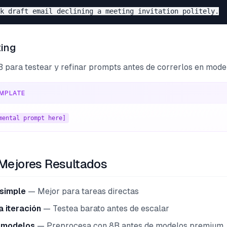
ting
 para testear y refinar prompts antes de correrlos en mod
MPLATE
mental prompt here]
 Mejores Resultados
simple
— Mejor para tareas directas
a iteración
— Testea barato antes de escalar
 modelos
— Preprocesa con 8B antes de modelos premium