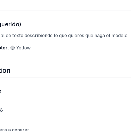
querido)
pal de texto describiendo lo que quieres que haga el modelo.
olor
: 🟡 Yellow
tion
s
48
ns a generar.