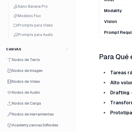
Nano Banana Pro
Modality
Modelos Flux
Vision
Prompts para Video
Prompt Requi
Prompts para Audio
CANVAS
Para Qué 
Nodos de Texto
Nodos de Imagen
Tareas r
Nodos de Video
Alto vol
Drafting
—
Nodos de Audio
Transfor
Nodos de Carga
Prototip
Nodos de Herramientas
Academy.canvas3dNodes