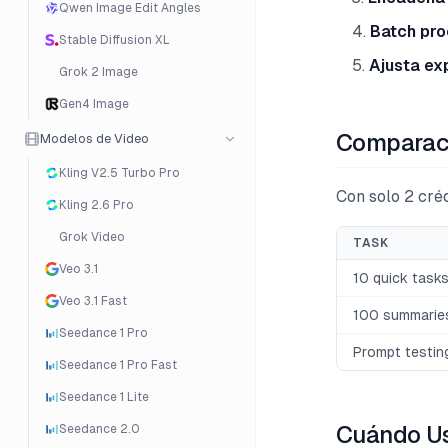
Qwen Image Edit Angles
Batch pro
Stable Diffusion XL
Ajusta ex
Grok 2 Image
Gen4 Image
Comparaci
Modelos de Video
Kling V2.5 Turbo Pro
Con solo 2 cré
Kling 2.6 Pro
Grok Video
TASK
Veo 3.1
10 quick task
Veo 3.1 Fast
100 summarie
Seedance 1 Pro
Prompt testing
Seedance 1 Pro Fast
Seedance 1 Lite
Cuándo Us
Seedance 2.0