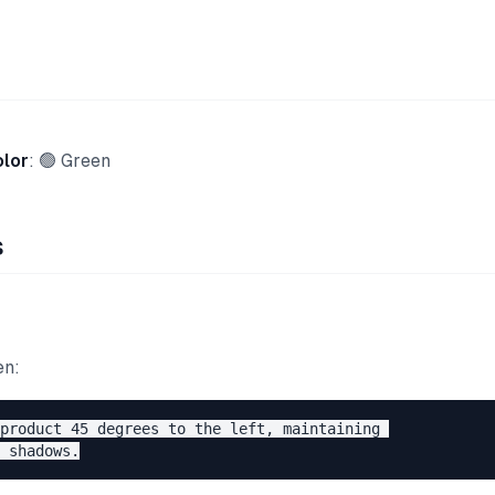
olor
: 🟢 Green
s
n
en:
product 45 degrees to the left, maintaining 
