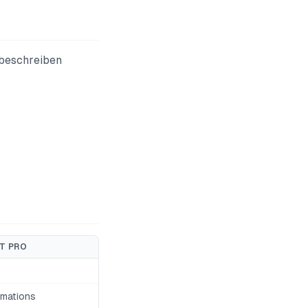
 beschreiben
T PRO
rmations