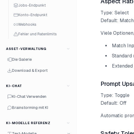
Aspect Rati
Jobs-Endpunkt
Type: Select
Konto-Endpunkt
Default: Match
Webhooks
Viele Optionen, 
Fehler und Ratenlimits
Match In
ASSET-VERWALTUNG
Standard ra
Die Galerie
Extended ra
Download & Export
Prompt Ups
KI-CHAT
Type: Toggle
KI-Chat Verwenden
Default: Off
Brainstorming mit KI
Automatic prom
KI-MODELLE REFERENZ
Safety Tole
Text-Modelle