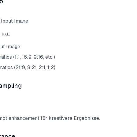
o
 Input Image
u.a.:
put Image
tios (1:1, 16:9, 9:16, etc.)
tios (21:9, 9:21, 2:1, 1:2)
ampling
pt enhancement für kreativere Ergebnisse.
rance