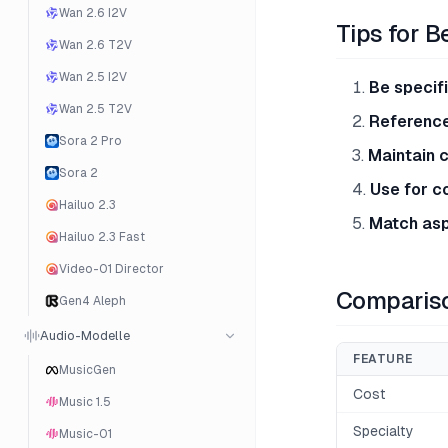
Wan 2.6 I2V
Tips for B
Wan 2.6 T2V
Wan 2.5 I2V
Be specif
Wan 2.5 T2V
Reference
Sora 2 Pro
Maintain 
Sora 2
Use for c
Hailuo 2.3
Match asp
Hailuo 2.3 Fast
Video-01 Director
Compariso
Gen4 Aleph
Audio-Modelle
FEATURE
MusicGen
Cost
Music 1.5
Specialty
Music-01