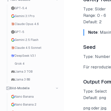
GPT-5.4
Type: Slider
Range: 0 - 6
Gemini 3.1 Pro
Default: 2
Claude Opus 4.6
Note
: Maxi
GPT-5
Gemini 2.5 Flash
Seed
Claude 4.5 Sonnet
DeepSeek V3.1
Type: Number
Grok 4
Für reproduzie
Llama 3 70B
Llama 3 8B
Output For
Bild-Modelle
Type: Select
Nano Banana
Default: png
Nano Banana 2
png oder jpg.