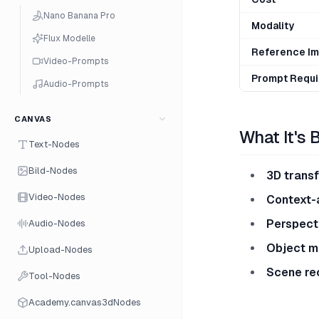
Nano Banana Pro
Modality
Flux Modelle
Reference I
Video-Prompts
Prompt Requi
Audio-Prompts
CANVAS
What It's 
Text-Nodes
Bild-Nodes
3D trans
Video-Nodes
Context-
Perspect
Audio-Nodes
Object m
Upload-Nodes
Scene re
Tool-Nodes
Academy.canvas3dNodes