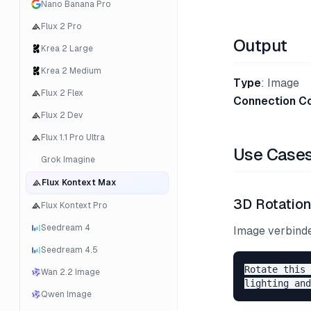
Nano Banana Pro
Flux 2 Pro
Output
Krea 2 Large
Krea 2 Medium
Type
: Image
Flux 2 Flex
Connection C
Flux 2 Dev
Flux 1.1 Pro Ultra
Use Case
Grok Imagine
Flux Kontext Max
3D Rotatio
Flux Kontext Pro
Seedream 4
Image verbind
Seedream 4.5
Rotate this 
Wan 2.2 Image
Qwen Image