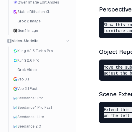
Qwen Image Edit Angles
Perspectiv
Stable Diffusion XL
Grok 2 Image
Show this ro
Gen4 Image
Video-Modelle
Object Repo
Kling V2.5 Turbo Pro
Kling 2.6 Pro
Move the sub
Grok Video
Veo 3.1
Veo 3.1 Fast
Scene Exte
Seedance 1 Pro
Seedance 1 Pro Fast
Extend this 
Seedance 1 Lite
Seedance 2.0