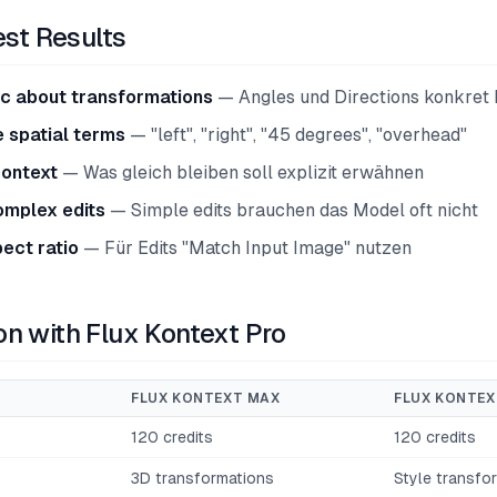
est Results
ic about transformations
— Angles und Directions konkret
 spatial terms
— "left", "right", "45 degrees", "overhead"
context
— Was gleich bleiben soll explizit erwähnen
omplex edits
— Simple edits brauchen das Model oft nicht
ect ratio
— Für Edits "Match Input Image" nutzen
n with Flux Kontext Pro
FLUX KONTEXT MAX
FLUX KONTEX
120 credits
120 credits
3D transformations
Style transfo