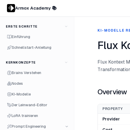
Armox Academy 📚
ERSTE SCHRITTE
KI-MODELLE R
Einführung
Flux K
Schnellstart-Anleitung
Flux Kontext Ma
KERNKONZEPTE
Transformation
Brains Verstehen
Nodes
Overview
KI-Modelle
Der Leinwand-Editor
PROPERTY
LoRA trainieren
Provider
Prompt Engineering
Cost