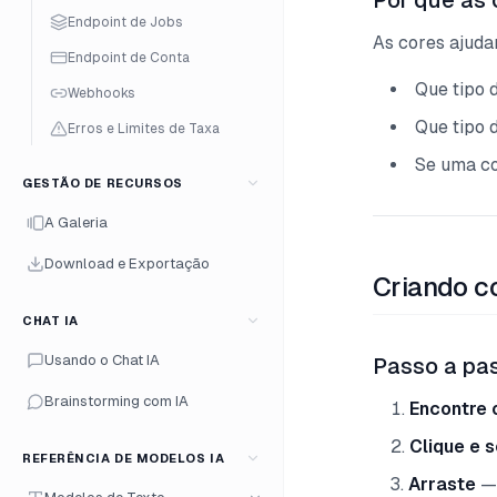
Por que as 
Endpoint de Jobs
As cores ajuda
Endpoint de Conta
Que tipo 
Webhooks
Que tipo 
Erros e Limites de Taxa
Se uma co
GESTÃO DE RECURSOS
A Galeria
Download e Exportação
Criando c
CHAT IA
Usando o Chat IA
Passo a pa
Brainstorming com IA
Encontre 
Clique e 
REFERÊNCIA DE MODELOS IA
Arraste
— 