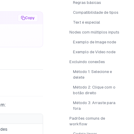
Regras básicas
Compatibilidade de tipos
Copy
Text é especial
Nodes com múltiplos inputs
Exemplo de Image node
Exemplo de Video node
Excluindo conexões
Método 1: Selecione e
delete
Método 2: Clique com o
botão direito
Método 3: Arraste para
em:
fora
Padrões comuns de
workflow
odes
Cadeia linear