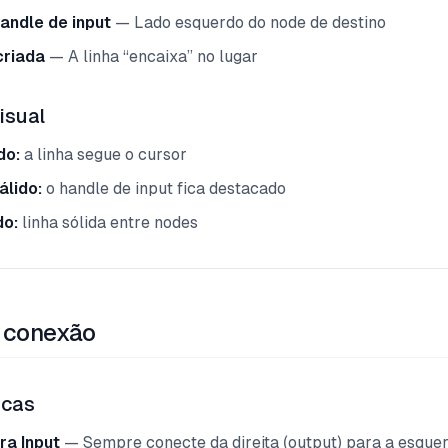
handle de input
— Lado esquerdo do node de destino
criada
— A linha “encaixa” no lugar
isual
do:
a linha segue o cursor
álido:
o handle de input fica destacado
o:
linha sólida entre nodes
 conexão
icas
ra Input
— Sempre conecte da direita (output) para a esquer