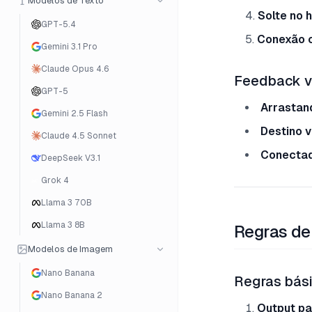
Modelos de Texto
Solte no 
GPT-5.4
Conexão 
Gemini 3.1 Pro
Claude Opus 4.6
Feedback v
GPT-5
Arrastan
Gemini 2.5 Flash
Destino v
Claude 4.5 Sonnet
Conectad
DeepSeek V3.1
Grok 4
Llama 3 70B
Llama 3 8B
Regras de
Modelos de Imagem
Nano Banana
Regras bás
Nano Banana 2
Output pa