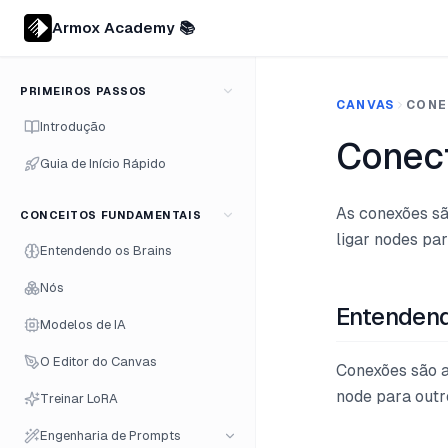
Armox Academy 📚
PRIMEIROS PASSOS
CANVAS
CONE
Introdução
Conec
Guia de Início Rápido
As conexões sã
CONCEITOS FUNDAMENTAIS
ligar nodes pa
Entendendo os Brains
Nós
Entenden
Modelos de IA
O Editor do Canvas
Conexões são a
node para outr
Treinar LoRA
Engenharia de Prompts