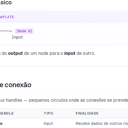
ásico
MPLATE
─────→ 
[Node B]
      Input
m do
output
de um node para o
input
de outro.
e conexão
ui handles — pequenos círculos onde as conexões se prend
HANDLE
TIPO
FINALIDADE
do
Input
Recebe dados de outros n