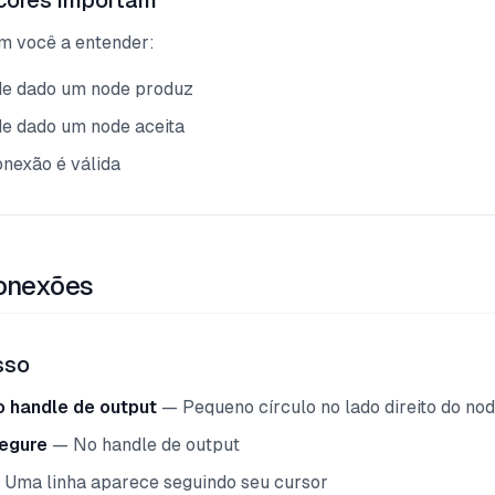
cores importam
m você a entender:
de dado um node produz
de dado um node aceita
nexão é válida
onexões
sso
o handle de output
— Pequeno círculo no lado direito do no
segure
— No handle de output
Uma linha aparece seguindo seu cursor