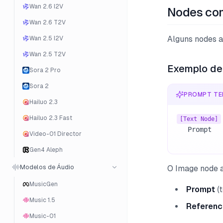
Wan 2.6 I2V
Nodes com
Wan 2.6 T2V
Alguns nodes a
Wan 2.5 I2V
Wan 2.5 T2V
Exemplo de
Sora 2 Pro
Sora 2
PROMPT TE
Hailuo 2.3
Hailuo 2.3 Fast
[Text Node]
   Prompt              ↓           Reference Image

Video-01 Director
Gen4 Aleph
Modelos de Áudio
O Image node a
MusicGen
Prompt
(t
Music 1.5
Referenc
Music-01