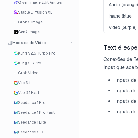
Qwen Image Edit Angles
Audio (orange)
Stable Diffusion XL
Image (blue)
Grok 2 Image
Video (purple)
Gen4 Image
Modelos de Vídeo
Text é espe
Kling V2.5 Turbo Pro
Conexões de Te
Kling 2.6 Pro
input que aceit
Grok Video
Inputs de
Veo 3.1
Inputs de
Veo 3.1 Fast
Inputs de
Seedance 1 Pro
Inputs de
Seedance 1 Pro Fast
Seedance 1 Lite
Seedance 2.0