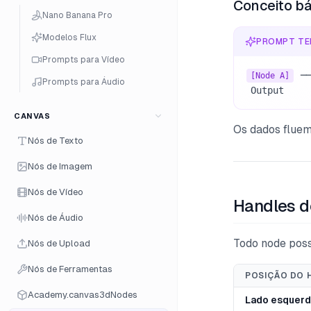
Conceito b
Nano Banana Pro
Modelos Flux
PROMPT TE
Prompts para Vídeo
 ─
[Node A]
Prompts para Áudio
 Output    
CANVAS
Os dados flue
Nós de Texto
Nós de Imagem
Nós de Vídeo
Handles d
Nós de Áudio
Todo node poss
Nós de Upload
Nós de Ferramentas
POSIÇÃO DO 
Academy.canvas3dNodes
Lado esquer