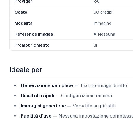
Provider
xAI
Costo
60 crediti
Modalità
Immagine
Reference Images
❌ Nessuna
Prompt richiesto
Sì
Ideale per
Generazione semplice
— Text-to-image diretto
Risultati rapidi
— Configurazione minima
Immagini generiche
— Versatile su più stili
Facilità d’uso
— Nessuna impostazione compless