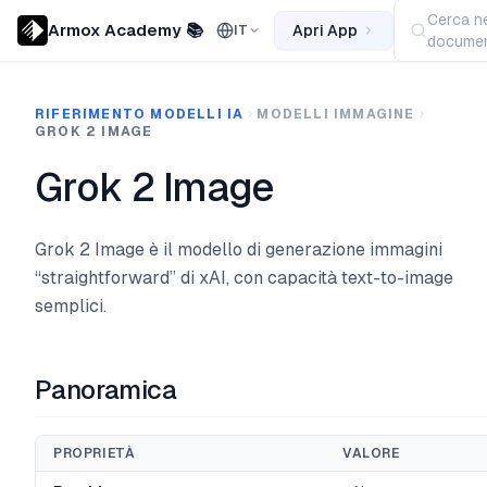
Cerca ne
Armox Academy 📚
Apri App
IT
documen
RIFERIMENTO MODELLI IA
MODELLI IMMAGINE
GROK 2 IMAGE
Grok 2 Image
Grok 2 Image è il modello di generazione immagini
“straightforward” di xAI, con capacità text-to-image
semplici.
Panoramica
PROPRIETÀ
VALORE