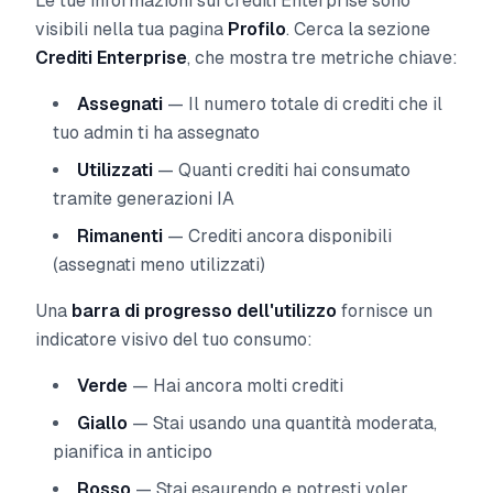
Le tue informazioni sui crediti Enterprise sono
visibili nella tua pagina
Profilo
. Cerca la sezione
Crediti Enterprise
, che mostra tre metriche chiave:
Assegnati
— Il numero totale di crediti che il
tuo admin ti ha assegnato
Utilizzati
— Quanti crediti hai consumato
tramite generazioni IA
Rimanenti
— Crediti ancora disponibili
(assegnati meno utilizzati)
Una
barra di progresso dell'utilizzo
fornisce un
indicatore visivo del tuo consumo:
Verde
— Hai ancora molti crediti
Giallo
— Stai usando una quantità moderata,
pianifica in anticipo
Rosso
— Stai esaurendo e potresti voler