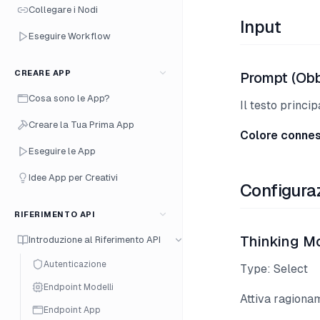
Collegare i Nodi
Input
Eseguire Workflow
CREARE APP
Prompt (Obb
Cosa sono le App?
Il testo princi
Creare la Tua Prima App
Colore conne
Eseguire le App
Idee App per Creativi
Configura
RIFERIMENTO API
Thinking M
Introduzione al Riferimento API
Autenticazione
Type: Select
Endpoint Modelli
Attiva ragiona
Endpoint App