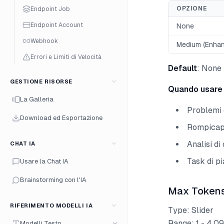
OPZIONE
Endpoint Job
Endpoint Account
None
Webhook
Medium (Enha
Errori e Limiti di Velocità
Default
: None
GESTIONE RISORSE
Quando usare
La Galleria
Problemi 
Download ed Esportazione
Rompicapo
Analisi di
CHAT IA
Task di pi
Usare la Chat IA
Brainstorming con l'IA
Max Token
RIFERIMENTO MODELLI IA
Type: Slider
Range: 1 - 4,0
Modelli Testo