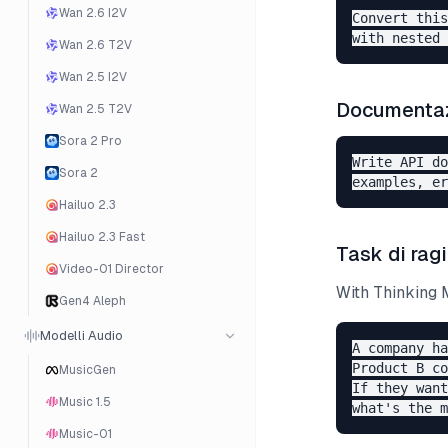
Wan 2.6 I2V
Convert this
Wan 2.6 T2V
Wan 2.5 I2V
Documentaz
Wan 2.5 T2V
Sora 2 Pro
Write API do
Sora 2
Hailuo 2.3
Hailuo 2.3 Fast
Task di rag
Video-01 Director
With Thinking
Gen4 Aleph
Modelli Audio
A company ha
Product B co
MusicGen
If they want
Music 1.5
Music-01