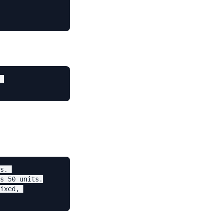
 

s. 

s 50 units.

ixed, 
