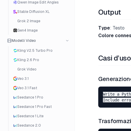
Qwen Image Edit Angles
Output
Stable Diffusion XL
Grok 2 Image
Type
: Testo
Gen4 Image
Colore conne
Modelli Video
Kling V2.5 Turbo Pro
Casi d’uso
Kling 2.6 Pro
Grok Video
Generazion
Veo 3.1
Veo 3.1 Fast
Write a Pyth
Seedance 1 Pro
Seedance 1 Pro Fast
Seedance 1 Lite
Trasformazi
Seedance 2.0