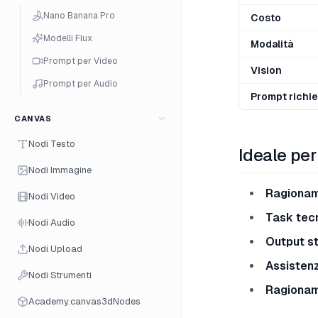
Nano Banana Pro
Costo
Modelli Flux
Modalità
Prompt per Video
Vision
Prompt per Audio
Prompt richi
CANVAS
Nodi Testo
Ideale per
Nodi Immagine
Ragionam
Nodi Video
Task tecn
Nodi Audio
Output st
Nodi Upload
Assisten
Nodi Strumenti
Ragionam
Academy.canvas3dNodes