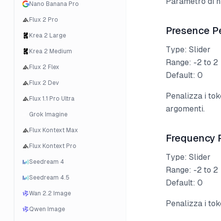
Parametro di nu
Nano Banana Pro
Flux 2 Pro
Presence P
Krea 2 Large
Type: Slider
Krea 2 Medium
Range: -2 to 2
Flux 2 Flex
Default: 0
Flux 2 Dev
Penalizza i tok
Flux 1.1 Pro Ultra
argomenti.
Grok Imagine
Flux Kontext Max
Frequency 
Flux Kontext Pro
Type: Slider
Seedream 4
Range: -2 to 2
Seedream 4.5
Default: 0
Wan 2.2 Image
Penalizza i tok
Qwen Image