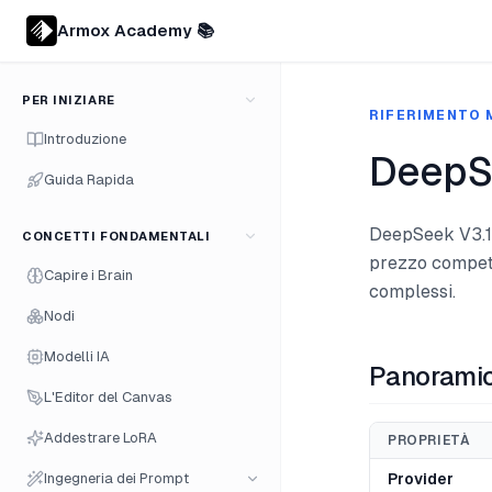
Armox Academy 📚
PER INIZIARE
RIFERIMENTO 
Introduzione
DeepS
Guida Rapida
DeepSeek V3.1 
CONCETTI FONDAMENTALI
prezzo competi
Capire i Brain
complessi.
Nodi
Modelli IA
Panorami
L'Editor del Canvas
Addestrare LoRA
PROPRIETÀ
Ingegneria dei Prompt
Provider