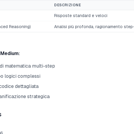
DESCRIZIONE
Risposte standard e veloci
nced Reasoning)
Analisi più profonda, ragionamento ste
 Medium:
di matematica multi-step
 logici complessi
 codice dettagliata
anificazione strategica
s
96