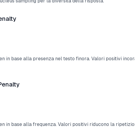
cleus sampling per la diversità della risposta.
enalty
en in base alla presenza nel testo finora. Valori positivi inco
Penalty
en in base alla frequenza. Valori positivi riducono la ripetizio