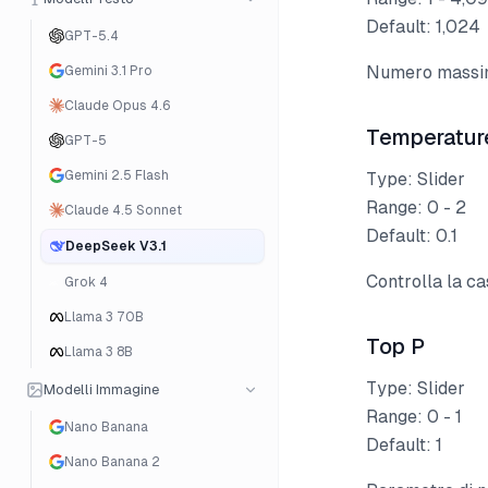
Default: 1,024
GPT-5.4
Numero massim
Gemini 3.1 Pro
Claude Opus 4.6
Temperatur
GPT-5
Gemini 2.5 Flash
Type: Slider
Range: 0 - 2
Claude 4.5 Sonnet
Default: 0.1
DeepSeek V3.1
Controlla la ca
Grok 4
Llama 3 70B
Top P
Llama 3 8B
Type: Slider
Modelli Immagine
Range: 0 - 1
Nano Banana
Default: 1
Nano Banana 2