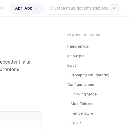
Apri App
Cerca nella documentazione...
IT
⌘
K
IN QUESTA PAGINA
Panoramica
Ideale per
eccellenti a un
Input
 problemi
Prompt (Obbligatorio)
Configurazione
Thinking Mode
Max Tokens
Temperature
Top P