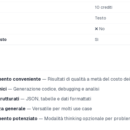
10 crediti
Testo
❌ No
esto
Sì
ento conveniente
— Risultati di qualità a metà del costo d
ici
— Generazione codice, debugging e analisi
rutturati
— JSON, tabelle e dati formattati
za generale
— Versatile per molti use case
ento potenziato
— Modalità thinking opzionale per proble