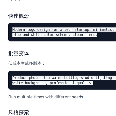
快速概念
Modern logo design for a tech startup, minimalist,
批量变体
低成本生成多版本：
Product photo of a water bottle, studio lighting, 

Run multiple times with different seeds
风格探索