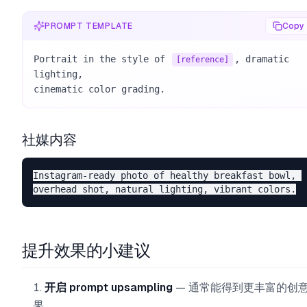
PROMPT TEMPLATE
Copy
Portrait in the style of 
, dramatic 
[reference]
lighting, 

cinematic color grading.
社媒内容
Instagram-ready photo of healthy breakfast bowl, 

提升效果的小建议
开启 prompt upsampling
— 通常能得到更丰富的创
果