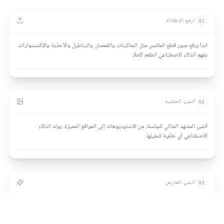
ارفع الإطلالة
01
ابدأ برفع صور قطع الملابس مثل الجاكيتات والقمصان والبناطيل والأحذية والإكسسوارات.
يفهم الذكاء الاصطناعي الطقم كاملًا.
أنشئ الخلفية
02
أنشئ المشهد المثالي للجلسة، من الاستوديوهات إلى المواقع المميزة. يولد الذكاء
الاصطناعي أي خلفية تتخيلها.
أنشئ العارض
03
أنشئ عارضي أزياء بالذكاء الاصطناعي بما يتناسب مع علامتك. اختر الخصائص والوضعيات
والتعبيرات دون تكاليف حجز مرتفعة.