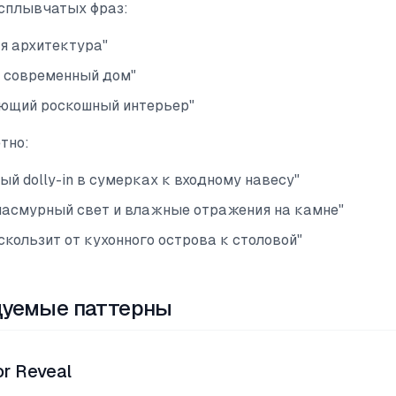
сплывчатых фраз:
я архитектура"
 современный дом"
ющий роскошный интерьер"
тно:
ый dolly-in в сумерках к входному навесу"
пасмурный свет и влажные отражения на камне"
скользит от кухонного острова к столовой"
уемые паттерны
or Reveal