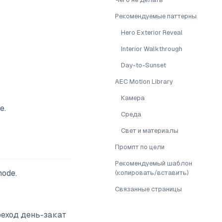
Рекомендуемые паттерны
Hero Exterior Reveal
Interior Walkthrough
Day-to-Sunset
AEC Motion Library
Камера
е.
Среда
Свет и материалы
Промпт по цели
Рекомендуемый шаблон
mode.
(копировать/вставить)
Связанные страницы
реход день-закат