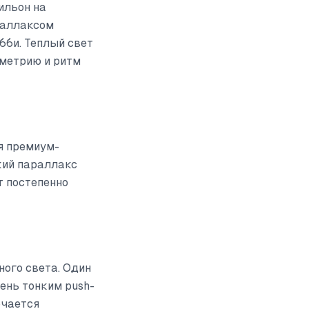
ильон на
раллаксом
бби. Теплый свет
ометрию и ритм
я премиум-
кий параллакс
т постепенно
ного света. Один
ень тонким push-
ючается