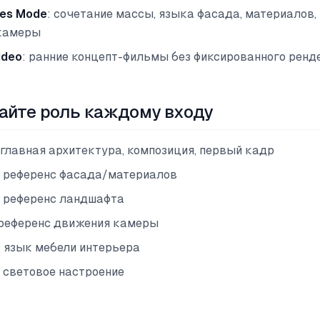
ces Mode
: сочетание массы, языка фасада, материалов,
камеры
ideo
: ранние концепт-фильмы без фиксированного ренд
чайте роль каждому входу
= главная архитектура, композиция, первый кадр
= референс фасада/материалов
= референс ландшафта
= референс движения камеры
= язык мебели интерьера
= световое настроение