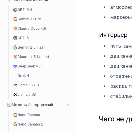
атмосфе
GPT-5.4
маркеры 
Gemini 3.1 Pro
Claude Opus 4.6
Интерьер
GPT-5
путь кам
Gemini 2.5 Flash
движение
Claude 4.5 Sonnet
движение
DeepSeek V3.1
отражени
Grok 4
Llama 3 70B
раскрыт
Llama 3 8B
стабильн
Модели Изображений
Nano Banana
Чего не д
Nano Banana 2