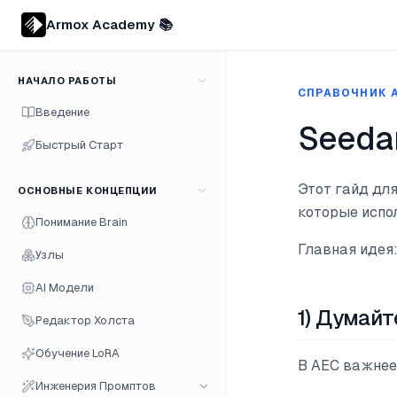
Armox Academy 📚
НАЧАЛО РАБОТЫ
СПРАВОЧНИК 
Введение
Seeda
Быстрый Старт
Этот гайд дл
ОСНОВНЫЕ КОНЦЕПЦИИ
которые испол
Понимание Brain
Главная идея
Узлы
AI Модели
1) Думай
Редактор Холста
Обучение LoRA
В AEC важнее
Инженерия Промптов