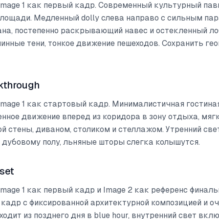
Image 1 как первый кадр. Современный культурный пав
площади. Медленный dolly слева направо с сильным па
ана, постепенно раскрывающий навес и остекленный ло
длинные тени, тонкое движение пешеходов. Сохранить ге
lkthrough
Image 1 как стартовый кадр. Минималистичная гостина
енное движение вперед из коридора в зону отдыха, мяг
й стены, диваном, столиком и стеллажом. Утренний све
 дубовому полу, льняные шторы слегка колышутся.
set
mage 1 как первый кадр и Image 2 как референс финаль
кадр с фиксированной архитектурной композицией и оч
еходит из позднего дня в blue hour, внутренний свет вкл