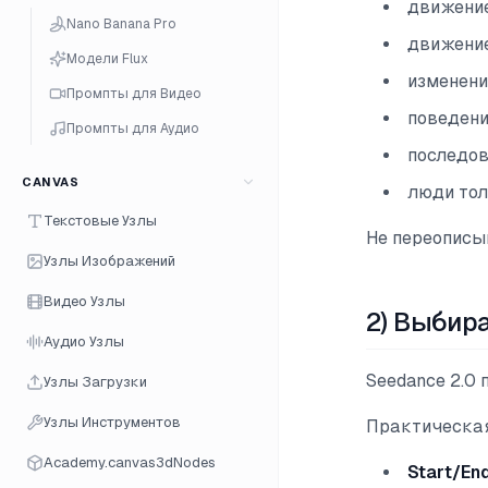
движени
Nano Banana Pro
движени
Модели Flux
изменени
Промпты для Видео
поведени
Промпты для Аудио
последо
CANVAS
люди тол
Текстовые Узлы
Не переописы
Узлы Изображений
Видео Узлы
2) Выбир
Аудио Узлы
Seedance 2.0 
Узлы Загрузки
Узлы Инструментов
Практическая
Academy.canvas3dNodes
Start/En