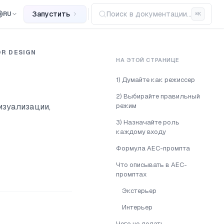
Запустить
Поиск в документации...
RU
⌘
K
OR DESIGN
НА ЭТОЙ СТРАНИЦЕ
1) Думайте как режиссер
2) Выбирайте правильный
изуализации,
режим
3) Назначайте роль
каждому входу
Формула AEC-промпта
Что описывать в AEC-
промптах
Экстерьер
Интерьер
Чего не делать