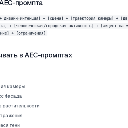
AEC-промпта
+ дизайн-интенция] + [сцена] + [траектория камеры] + [дв
та] + [человеческая/городская активность] + [акцент на м
ние] + [ограничения]
ывать в AEC-промптах
рия камеры
кс фасада
 растительности
отражения
еся тени