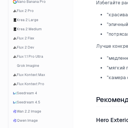
Nano Banana Pro
Избегайте ра
Flux 2 Pro
"красива
Krea 2 Large
"эпичный
Krea 2 Medium
"потряса
Flux 2 Flex
Лучше конкре
Flux 2 Dev
Flux 1.1 Pro Ultra
"медленн
Grok Imagine
"мягкий 
Flux Kontext Max
"камера 
Flux Kontext Pro
Seedream 4
Рекоменд
Seedream 4.5
Wan 2.2 Image
Hero Exteri
Qwen Image