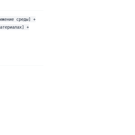
ижение среды] +
атериалах] +