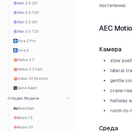
Wan 2.6 I2V
постепенно.
Wan 2.6 T2V
Wan 2.5 I2V
AEC Motio
Wan 2.5 T2V
Sora 2 Pro
Камера
Sora 2
Hailuo 2.3
slow push
Hailuo 2.3 Fast
lateral tr
Video-01 Director
gentle cor
Gen4 Aleph
crane ris
Аудио Модели
hallway 
MusicGen
room-to-
Music 1.5
Среда
Music-01