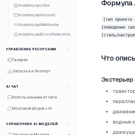
Формула 
Academy.apiJobs
Academy.apiAccount
[тип проекта 
Academy.apiWebhooks
[поведение све
Academy.apiErrorsRateLimits
[стиль/настрое
УПРАВЛЕНИЕ РЕСУРСАМИ
Что опис
Галерея
Загрузка и Экспорт
Экстерьер
AI ЧАТ
траекто
Использование AI Чата
паралла
Мозговой Штурм с AI
движение
водные 
СПРАВОЧНИК AI МОДЕЛЕЙ
движущи
Текстовые Модели