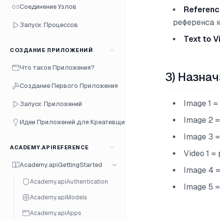
Соединение Узлов
Referen
референса 
Запуск Процессов
Text to V
СОЗДАНИЕ ПРИЛОЖЕНИЙ
Что такое Приложения?
3) Назна
Создание Первого Приложения
Image 1 
Запуск Приложений
Image 2 
Идеи Приложений для Креативщиков
Image 3 
ACADEMY.APIREFERENCE
Video 1 
Academy.apiGettingStarted
Image 4 
Academy.apiAuthentication
Image 5 
Academy.apiModels
Academy.apiApps