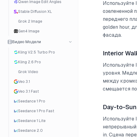
Qwen Image Edit Angles
Используйте 
озелененной 
Stable Diffusion XL
переднего пл
Grok 2 Image
golden hour, 
Gen4 Image
фасада.
Видео Модели
Interior Wa
Kling V2.5 Turbo Pro
Kling 2.6 Pro
Используйте 
Grok Video
уровня. Медл
между кромко
Veo 3.1
смещается по
Veo 3.1 Fast
Seedance 1 Pro
Day-to-Sun
Seedance 1 Pro Fast
Используйте I
Seedance 1 Lite
непрерывный 
Seedance 2.0
in. Сцена пер