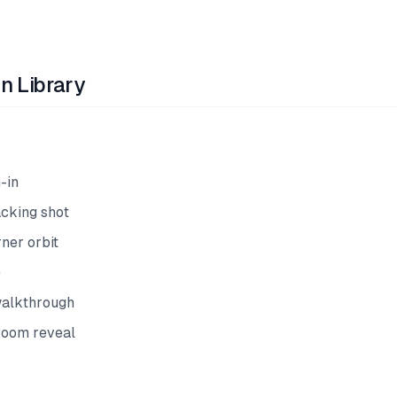
n Library
-in
acking shot
ner orbit
e
walkthrough
room reveal