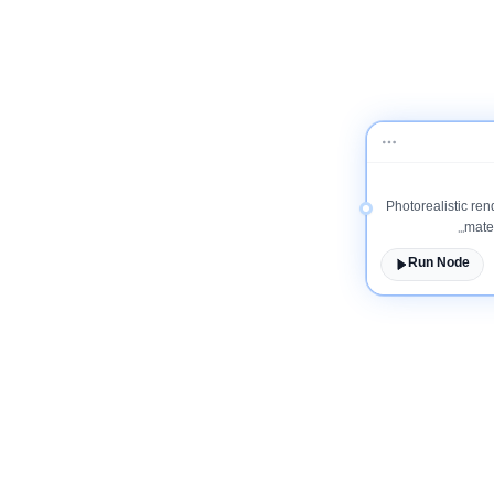
Photorealistic rend
mater
Run Node