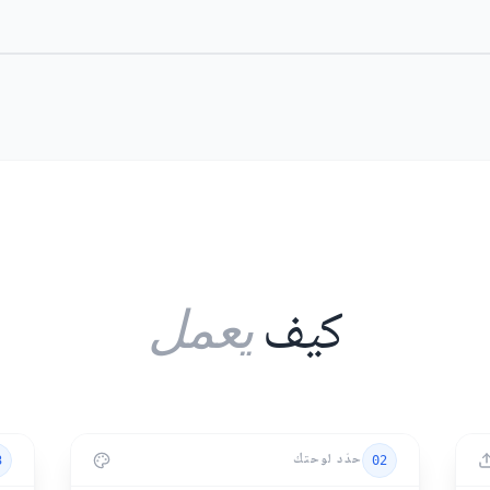
قبل
بعد
كيف
يعمل
حدّد لوحتك
3
02