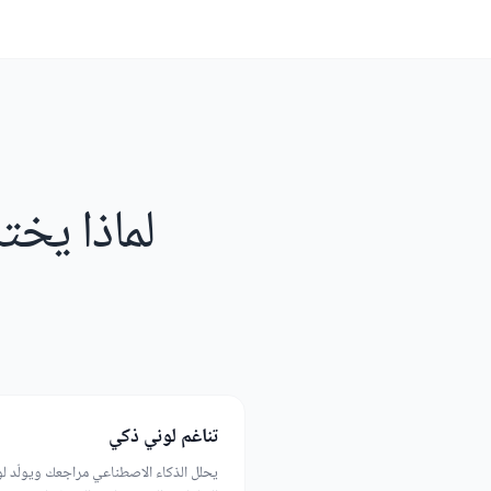
لماذا يخت
تناغم لوني ذكي
يحلل الذكاء الاصطناعي مراجعك ويولّد لو