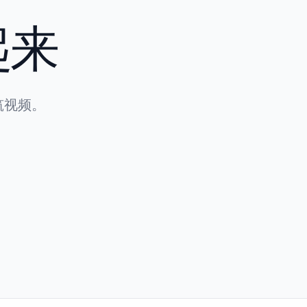
起来
筑视频。