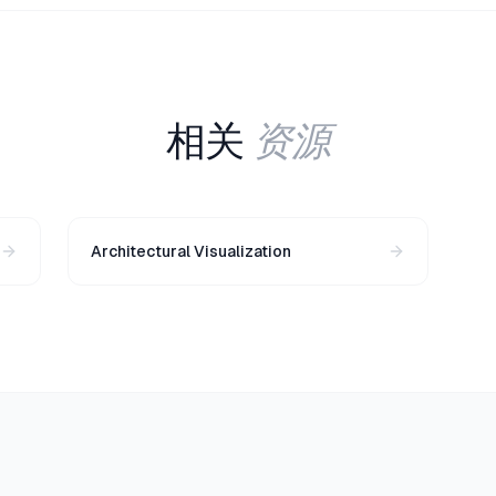
资源
相关
Architectural Visualization