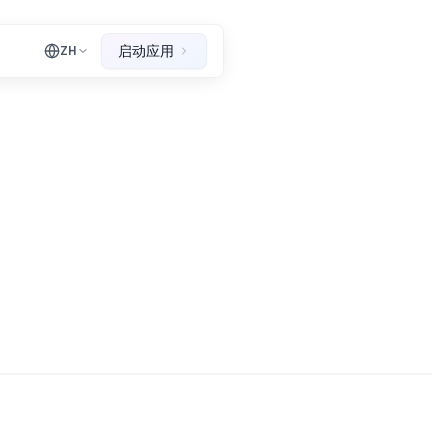
启动应用
ZH