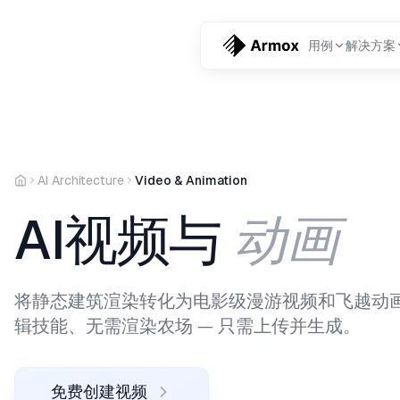
用例
解决方案
AI Architecture
Video & Animation
动画
AI视频与
将静态建筑渲染转化为电影级漫游视频和飞越动
辑技能、无需渲染农场 — 只需上传并生成。
免费创建视频