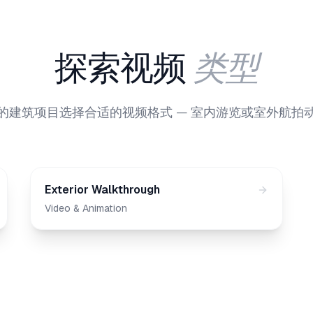
类型
探索视频
的建筑项目选择合适的视频格式 — 室内游览或室外航拍
Exterior Walkthrough
Video & Animation