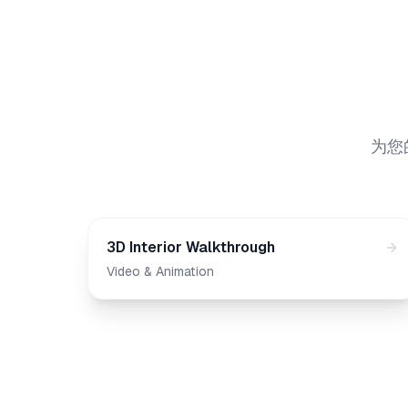
为您
3D Interior Walkthrough
Video & Animation