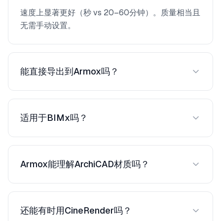
速度上显著更好（秒 vs 20–60分钟）。质量相当且
无需手动设置。
能直接导出到Armox吗？
将3D视图导出为PNG/JPEG，然后上传。不到一分
钟。
适用于BIMx吗？
从BIMx捕获视图并上传。ArchiCAD 3D窗口效果最
佳。
Armox能理解ArchiCAD材质吗？
能。即使基本表面颜色也能识别并增强为照片级真
实等效。
还能有时用CineRender吗？