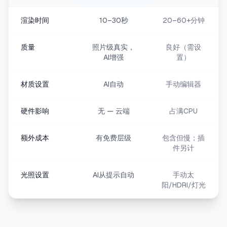
渲染时间
10–30秒
20–60+分钟
质量
照片级真实，
良好（需设
AI增强
置）
材质设置
AI自动
手动编辑器
硬件影响
无 — 云端
占满CPU
额外成本
有免费层级
包含但慢；插
件另计
光照设置
AI从提示自动
手动太
阳/HDRI/灯光