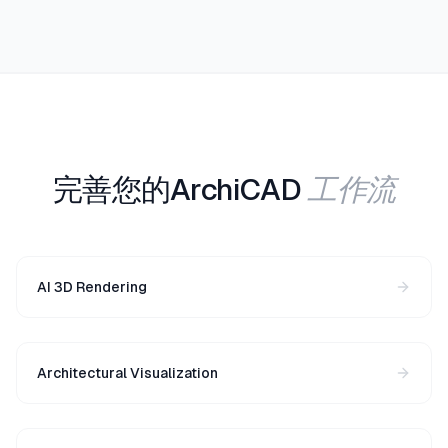
工作流
完善您的ArchiCAD
AI 3D Rendering
Architectural Visualization