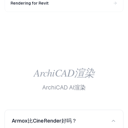
Rendering for Revit
ArchiCAD渲染
ArchiCAD AI渲染
Armox比CineRender好吗？