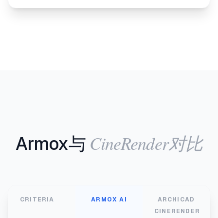
CineRender对比
Armox与
CRITERIA
ARMOX AI
ARCHICAD
CINERENDER