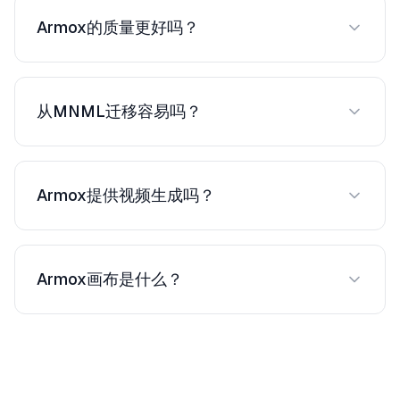
Armox的质量更好吗？
更多模型意味着您可为每个项目选择最佳模型，从
而在不同风格中获得更高质量。
从MNML迁移容易吗？
容易。两者都适用于上传的图像。无需迁移 — 只需
上传并开始渲染。
Armox提供视频生成吗？
提供。将静态渲染转化为动画漫游 — 客户演示的重
大优势。
Armox画布是什么？
基于节点的工作空间，可链接AI模型：草图 → 渲染
→ 重新风格 → 放大 → 视频，全部连接。