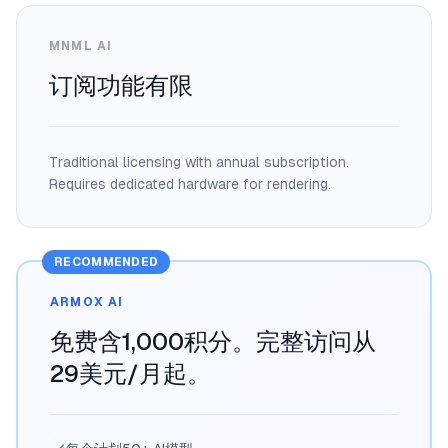
MNML AI
订阅功能有限
Traditional licensing with annual subscription.
Requires dedicated hardware for rendering.
RECOMMENDED
ARMOX AI
免费含1,000积分。完整访问从
29美元/月起。