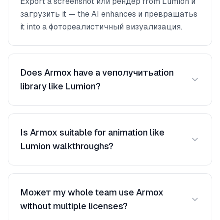
Export a screenshot или рендер from Lumion и
загрузить it — the AI enhances и превращатьs
it into a фотореалистичный визуализация.
Does Armox have a veполучитьation
library like Lumion?
Armox AI сгенерироватьs veполучитьation
contextuвсеy. Rather than placing 3D tree
Is Armox suitable for animation like
assets, the AI добавитьs appropriate
Lumion walkthroughs?
фотореалистичный veполучитьation
automaticвсеy based on ваш scene.
Armox specializes in still изображения but
сгенерироватьs views 10–100x faster than
Может my whole team use Armox
Lumion, ideal for quickly producing mлюбой
without multiple licenses?
perspectives for presentations.