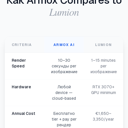
Как Armox Compares to
Lumion
CRITERIA
ARMOX AI
LUMION
Render
10–30
1–15 minutes
Speed
секунды per
per
изображение
изображение
Hardware
Любой
RTX 3070+
device —
GPU minimum
cloud-based
Annual Cost
Бесплатно
€1,650–
tier + pay per
3,350/year
рендер