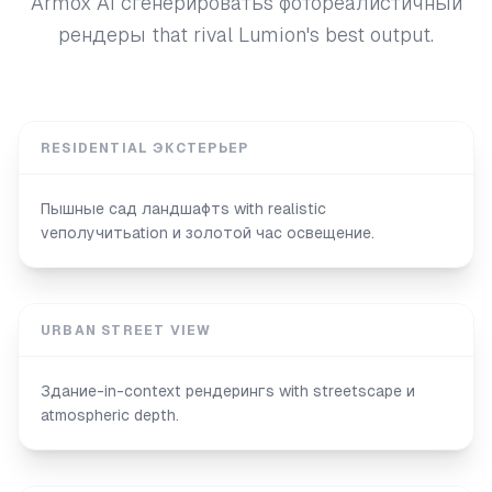
Armox AI сгенерироватьs фотореалистичный
рендеры that rival Lumion's best output.
RESIDENTIAL ЭКСТЕРЬЕР
Пышные сад ландшафтs with realistic
veполучитьation и золотой час освещение.
URBAN STREET VIEW
Здание-in-context рендерингs with streetscape и
atmospheric depth.