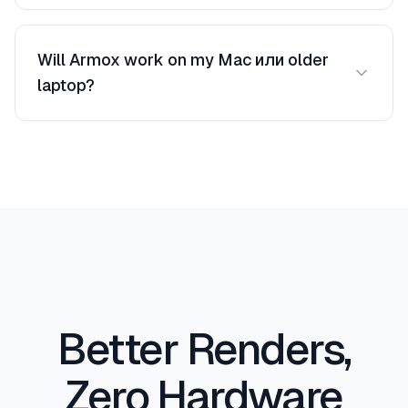
Yes. Cloud-based access from любой device.
Credits are shared across the team without
Will Armox work on my Mac или older
отдельные licenses или hardware.
laptop?
Yes. Runs in the cloud on любой device with
internet — Mac, Windows, Linux, tablets, и
phones. Без GPU или RAM requirements.
Better Renders,
Zero Hardware