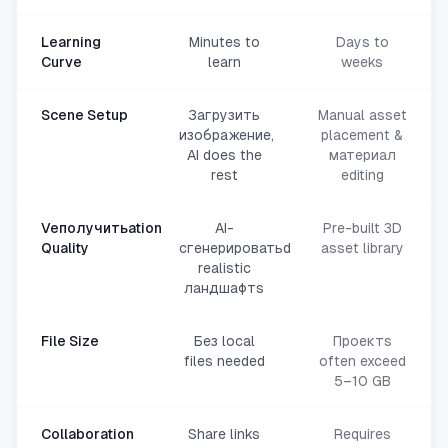
Learning
Minutes to
Days to
Curve
learn
weeks
Scene Setup
Загрузить
Manual asset
изображение,
placement &
AI does the
материал
rest
editing
Veполучитьation
AI-
Pre-built 3D
Quality
сгенерироватьd
asset library
realistic
ландшафтs
File Size
Без local
Проектs
files needed
often exceed
5–10 GB
Collaboration
Share links
Requires