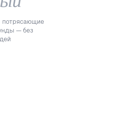
в потрясающие
унды — без
едей