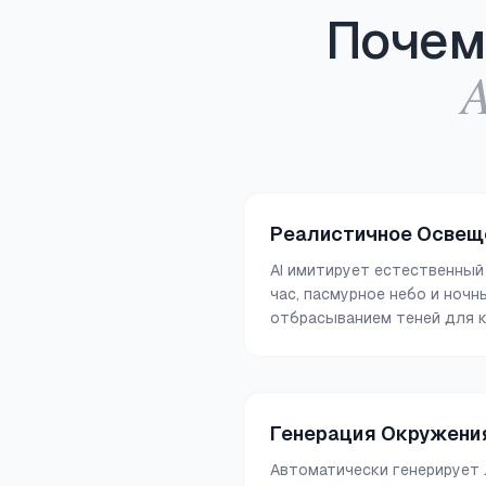
Почем
A
Реалистичное Освеще
AI имитирует естественный
час, пасмурное небо и ноч
отбрасыванием теней для 
Генерация Окружени
Автоматически генерирует