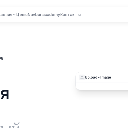
шения
Цены
Navbar.academy
Контакты
ng
Upload - Image
я
ный