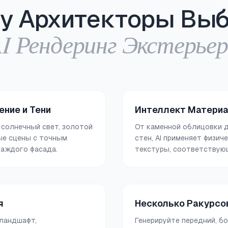
у Архитекторы Вы
I Рендеринг Экстерье
ние и Тени
Интеллект Матери
 солнечный свет, золотой
От каменной облицовки 
ные сцены с точным
стен, AI применяет физич
каждого фасада.
текстуры, соответствую
я
Несколько Ракурсо
 ландшафт,
Генерируйте передний, б