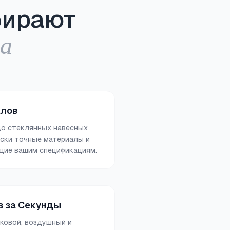
бирают
ра
алов
до стеклянных навесных
ески точные материалы и
щие вашим спецификациям.
в за Секунды
оковой, воздушный и