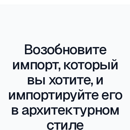
готический, средиземноморский, японский,
детальному проектированию.
скандинавский, бруталистический,
современный, ремесленный, колониальный,
тропический и др. Новые стили — это новые
правила.
Возобновите
импорт, который
вы хотите, и
импортируйте его
в архитектурном
стиле