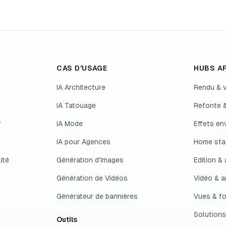
CAS D'USAGE
HUBS A
IA Architecture
Rendu & v
IA Tatouage
Refonte &
IA Mode
Effets e
IA pour Agences
Home stag
ité
Génération d'Images
Edition &
Génération de Vidéos
Vidéo & a
Générateur de bannières
Vues & f
Solutions
Outils