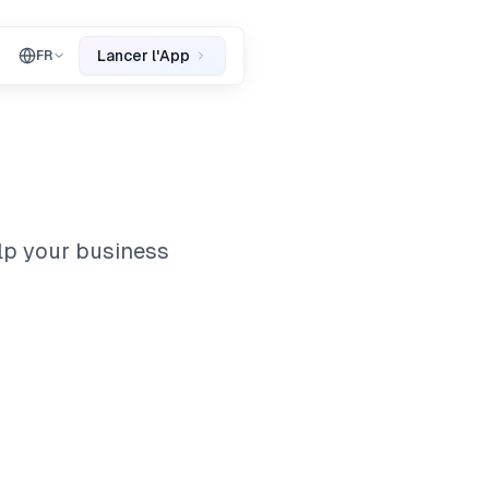
Lancer l'App
FR
lp your business