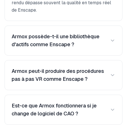
rendu dépasse souvent la qualité en temps réel
de Enscape.
Armox possède-t-il une bibliothèque
d'actifs comme Enscape ?
L’IA génère automatiquement du mobilier
contextuel, de la végétation et des personnes –
Armox peut-il produire des procédures
souvent de manière plus naturelle que les
pas à pas VR comme Enscape ?
ressources 3D pré-placées.
Armox est spécialisé dans les photos
photoréalistes et les panoramas à 360°. Sa
Est-ce que Armox fonctionnera si je
vitesse est idéale pour générer rapidement de
change de logiciel de CAO ?
nombreuses perspectives.