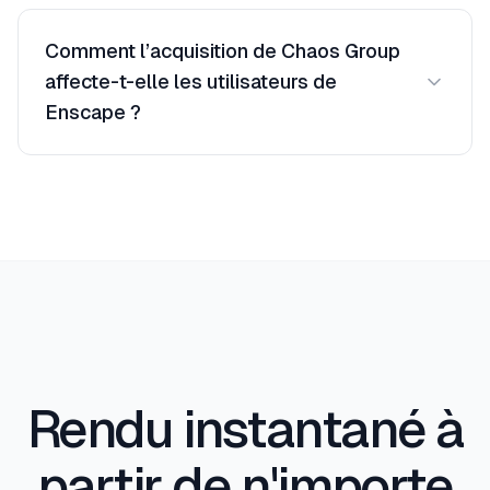
Oui — Armox fonctionne avec n'importe quelle
image, vous n'êtes donc jamais enfermé dans une
Comment l’acquisition de Chaos Group
application hôte spécifique.
affecte-t-elle les utilisateurs de
Enscape ?
Les prix ont augmenté. Armox propose une
tarification indépendante et transparente, non
affectée par les acquisitions.
Rendu instantané à
partir de n'importe