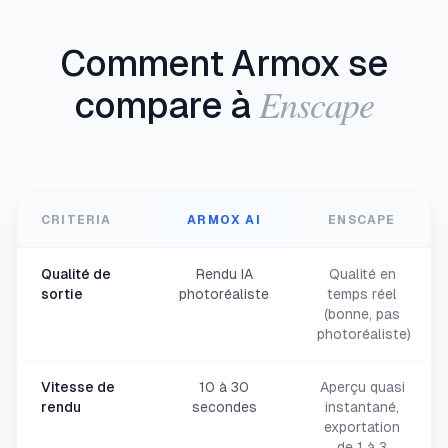
Comment Armox se
Enscape
compare à
CRITERIA
ARMOX AI
ENSCAPE
Qualité de
Rendu IA
Qualité en
sortie
photoréaliste
temps réel
(bonne, pas
photoréaliste)
Vitesse de
10 à 30
Aperçu quasi
rendu
secondes
instantané,
exportation
de 1 à 3