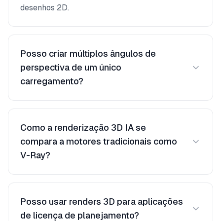
desenhos 2D.
Posso criar múltiplos ângulos de
perspectiva de um único
carregamento?
Cada carregamento gera uma vista de
perspectiva. Para múltiplos ângulos, carregue
Como a renderização 3D IA se
diferentes capturas de viewport do seu software
compara a motores tradicionais como
3D. Como cada render leva apenas 10–30
V-Ray?
segundos, você pode gerar um conjunto
completo de perspectivas em minutos.
Renders 3D IA alcançam qualidade fotorrealista
comparável a motores tradicionais para
Posso usar renders 3D para aplicações
propósitos de apresentação. A vantagem
de licença de planejamento?
principal é velocidade (segundos vs horas) e