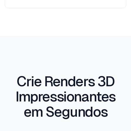
acessibilidade (sem hardware GPU ou expertise
Sim. Muitos arquitetos usam renders 3D Armox
em renderização necessários). Para precisão
para submissões de planejamento. A qualidade
técnica pixel-perfeita, motores tradicionais ainda
fotorrealista satisfaz a maioria dos requisitos de
têm vantagem.
autoridades de planejamento para visualizações
contextuais mostrando como um edifício
proposto se relaciona com seu entorno.
Crie Renders 3D
Impressionantes
em Segundos