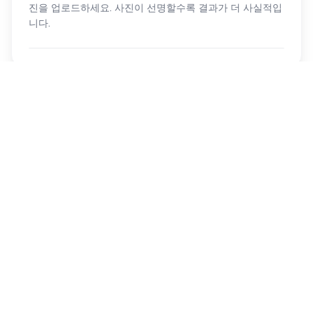
진을 업로드하세요. 사진이 선명할수록 결과가 더 사실적입
니다.
03
시착 생성
Armox AI가 디자인과 사진을 결합하여 타투가 피부에서 어
떻게 보일지 사실적인 시각화를 생성하며, 조명과 피부톤을
완벽하게 매칭합니다.
04
비디오 제작
다양한 각도에서 타투를 보여주는 비디오를 생성하여 한 단