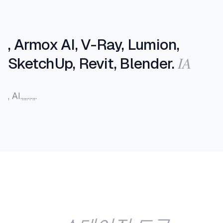
, Armox AI, V-Ray, Lumion,
IA
SketchUp, Revit, Blender.
, AI.,,,,.,.,,.