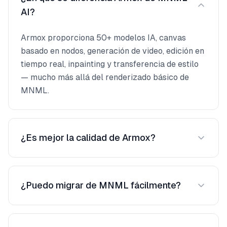
AI?
Armox proporciona 50+ modelos IA, canvas
basado en nodos, generación de video, edición en
tiempo real, inpainting y transferencia de estilo
— mucho más allá del renderizado básico de
MNML.
¿Es mejor la calidad de Armox?
Más modelos significan que puedes elegir el
mejor para cada proyecto, resultando en mayor
¿Puedo migrar de MNML fácilmente?
calidad en estilos diversos.
Sí. Ambos funcionan con imágenes subidas. No
se necesita migración — solo sube y empieza a