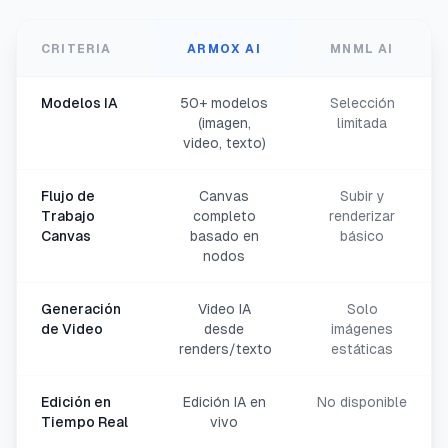
CRITERIA
ARMOX AI
MNML AI
Modelos IA
50+ modelos
Selección
(imagen,
limitada
video, texto)
Flujo de
Canvas
Subir y
Trabajo
completo
renderizar
Canvas
basado en
básico
nodos
Generación
Video IA
Solo
de Video
desde
imágenes
renders/texto
estáticas
Edición en
Edición IA en
No disponible
Tiempo Real
vivo