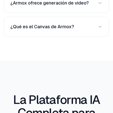
¿Armox ofrece generación de video?
renderizar.
Sí. Convierte renders estáticos en recorridos
animados — una gran ventaja para
¿Qué es el Canvas de Armox?
presentaciones a clientes.
Un espacio de trabajo basado en nodos para
encadenar modelos IA: boceto → render →
reestilo → escalado → video, todo conectado.
La Plataforma IA
Completa para