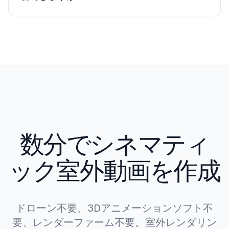
スの制御をより提供しますが、制作に数日か数週
はい。フライオーバー、アプローチ、ディテール
間。
クリップを個別に生成し、任意の動画編集ソフト
で結合。一貫したAIレンダリングスタイルでクリ
ップ間のシームレスなトランジションを確保。
数分でシネマティ
ック室外動画を作成
ドローン不要、3Dアニメーションソフト不
要、レンダーファーム不要。室外レンダリン