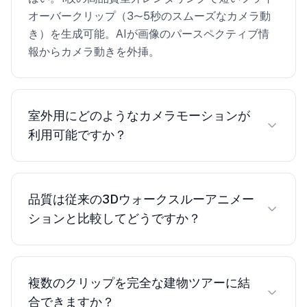
オーバークリップ（3〜5秒のスムーズなカメラ動
き）を生成可能。AIが画像のパースペクティブ情
報からカメラ動きを外挿。
室外用にどのようなカメラモーションが
利用可能ですか？
空中フライオーバー（ドローンスタイル）、スロ
ーアプローチ（建物に向かって歩く）、オービタ
品質は従来の3Dウォークスルーアニメー
ル回転（建物を周回）、クレーンショット（地面
ションと比較してどうですか？
から空中へ上昇）から選択可能。各スタイルはプ
ロの建築フィルム技術を模倣。
AI生成室外動画はプレゼンテーション、マーケテ
ィング、コンペティションに適したシネマティッ
複数のクリップを完全な建物ツアーに結
ク品質を達成。3ds MaxやLumionの従来のフレー
合できますか？
ムバイフレームアニメーションは正確なカメラパ