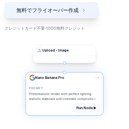
無料でフライオーバー作成
クレジットカード不要
1000無料クレジット
Upload - Image
Nano Banana Pro
PROMPT
Photorealistic render with perfect lighting,
realistic materials and cinematic composition...
Run Node