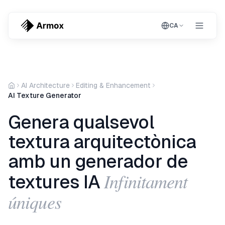
CA
AI Architecture
Editing & Enhancement
AI Texture Generator
Genera qualsevol
textura arquitectònica
amb un generador de
Infinitament
textures IA
úniques