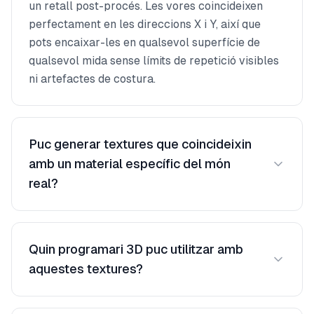
un retall post-procés. Les vores coincideixen
perfectament en les direccions X i Y, així que
pots encaixar-les en qualsevol superfície de
qualsevol mida sense límits de repetició visibles
ni artefactes de costura.
Puc generar textures que coincideixin
amb un material específic del món
real?
Absolutament. Puja una foto de referència del
material que vols coincidir i la IA generarà una
Quin programari 3D puc utilitzar amb
textura neta i encaixable amb la mateixa paleta
aquestes textures?
de colors, escala de patró i característiques de
superfície. Això és ideal per coincidir amb
Les textures s'exporten com a fitxers d'imatge
materials d'edificis existents en projectes de