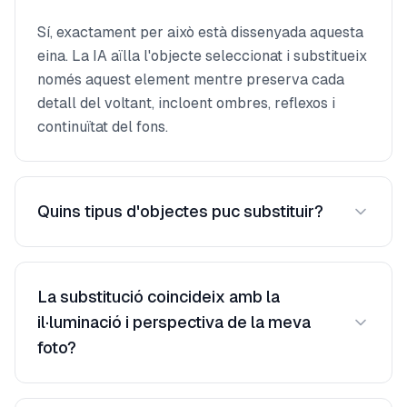
Sí, exactament per això està dissenyada aquesta
eina. La IA aïlla l'objecte seleccionat i substitueix
només aquest element mentre preserva cada
detall del voltant, incloent ombres, reflexos i
continuïtat del fons.
Quins tipus d'objectes puc substituir?
Pots substituir pràcticament qualsevol objecte
discret en una escena — mobles, elements de
La substitució coincideix amb la
llum, electrodomèstics, obres d'art, plantes,
il·luminació i perspectiva de la meva
elements de sòl i més. La IA funciona millor amb
foto?
objectes clarament definits que tenen límits
visibles a la foto.
Sí. La IA analitza la direcció de llum, temperatura