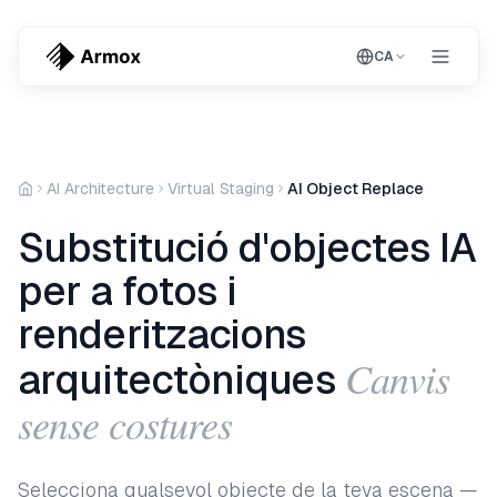
CA
AI Architecture
Virtual Staging
AI Object Replace
Substitució d'objectes IA
per a fotos i
renderitzacions
Canvis
arquitectòniques
sense costures
Selecciona qualsevol objecte de la teva escena —