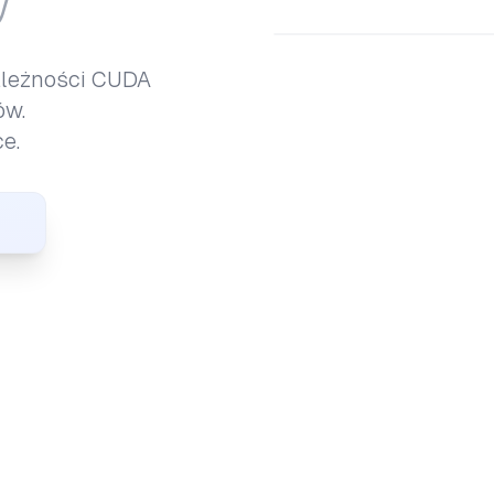
U
ależności CUDA
ów.
e.