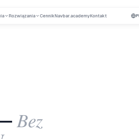
ia
Rozwiązania
Cennik
Navbar.academy
Kontakt
P
Bez
 —