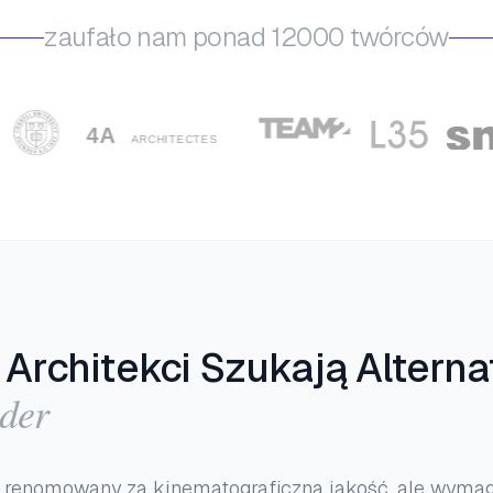
zaufało nam ponad 12000 twórców
Architekci Szukają Alterna
der
t renomowany za kinematograficzną jakość, ale wymag