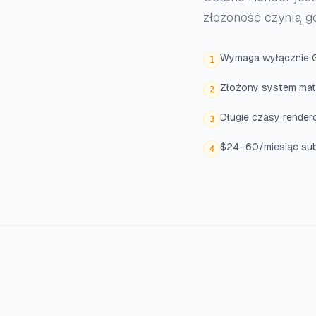
złożoność czynią g
Wymaga wyłącznie G
1
Złożony system mat
2
Długie czasy render
3
$24–60/miesiąc sub
4