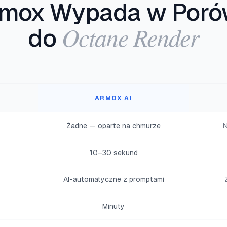
rmox Wypada w Poró
Octane Render
do
ARMOX AI
Żadne — oparte na chmurze
N
10–30 sekund
AI-automatyczne z promptami
Minuty