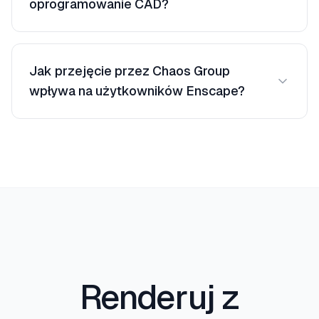
oprogramowanie CAD?
szybko.
Tak — Armox działa z dowolnym obrazem, więc
nigdy nie jesteś zablokowany w konkretnej
Jak przejęcie przez Chaos Group
aplikacji hosta.
wpływa na użytkowników Enscape?
Ceny wzrosły. Armox oferuje niezależne,
przejrzyste ceny niezatknięte przejęciami.
Renderuj z