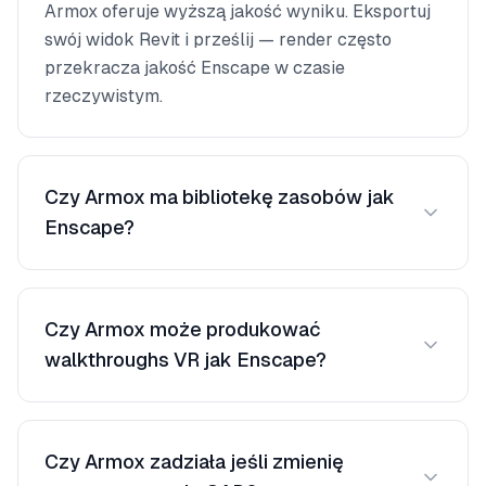
Armox oferuje wyższą jakość wyniku. Eksportuj
swój widok Revit i prześlij — render często
przekracza jakość Enscape w czasie
rzeczywistym.
Czy Armox ma bibliotekę zasobów jak
Enscape?
AI generuje kontekstowe meble, roślinność i
ludzi automatycznie — często bardziej naturalne
Czy Armox może produkować
niż preumieszczone zasoby 3D.
walkthroughs VR jak Enscape?
Armox specjalizuje się w fotorealistycznych
statycznych i panoramach 360°. Jego prędkość
Czy Armox zadziała jeśli zmienię
jest idealna do generowania wielu perspektyw