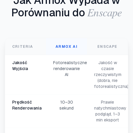
Jak Armox Wypada w
Enscape
Porównaniu do
CRITERIA
ARMOX AI
ENSCAPE
Jakość
Fotorealistyczne
Jakość w
Wyjścia
renderowanie
czasie
AI
rzeczywistym
(dobra, nie
fotorealistyczna)
Prędkość
10–30
Prawie
Renderowania
sekund
natychmiastowy
podgląd, 1–3
min eksport