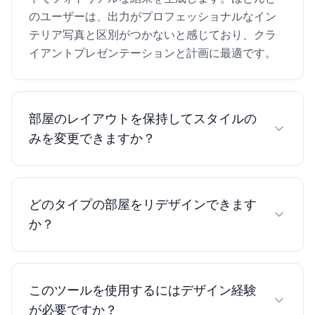
のユーザーは、出力がプロフェッショナルなイン
テリア写真と区別がつかないと感じており、クラ
イアントプレゼンテーションと計画に最適です。
部屋のレイアウトを保持してスタイルの
みを変更できますか？
はい、AIは部屋の建築とレイアウトを保持しなが
ら、デコール、家具、仕上げを変換します。何が
どのタイプの部屋をリデザインできます
変わるかを正確に制御 — 配色のみを交換するか、
か？
デザイン全体を完全に刷新。
任意の内装空間が機能します — リビングルーム、
寝室、キッチン、バスルーム、オフィス、商業空
このツールを使用するにはデザイン経験
間。AIは異なる部屋の形状、サイズ、照明条件に
が必要ですか？
自動的に適応。