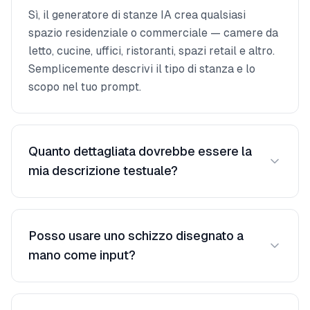
Sì, il generatore di stanze IA crea qualsiasi
spazio residenziale o commerciale — camere da
letto, cucine, uffici, ristoranti, spazi retail e altro.
Semplicemente descrivi il tipo di stanza e lo
scopo nel tuo prompt.
Quanto dettagliata dovrebbe essere la
mia descrizione testuale?
Anche una descrizione semplice come 'soggiorno
moderno con grandi finestre' produce ottimi
Posso usare uno schizzo disegnato a
risultati. Aggiungere più dettagli su colori,
mano come input?
materiali e mobili ti dà più controllo sull'output
finale.
Assolutamente. Carica qualsiasi schizzo — da un
disegno veloce su tovagliolo a una planimetria