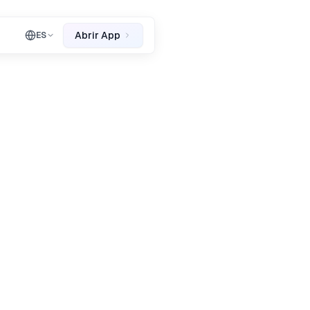
Abrir App
ES