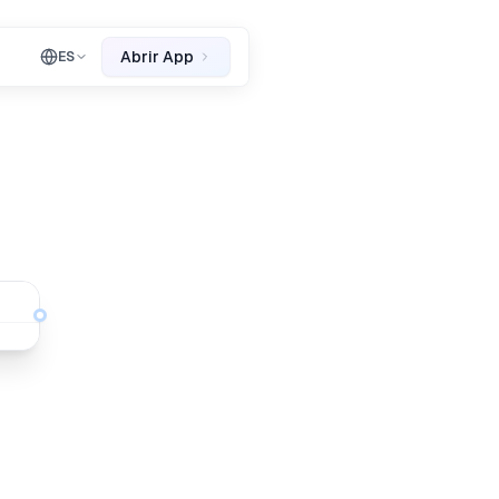
Abrir App
ES