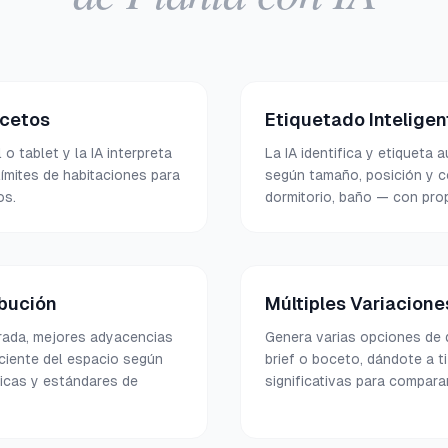
ocetos
Etiquetado Inteligen
 tablet y la IA interpreta
La IA identifica y etiqueta
límites de habitaciones para
según tamaño, posición y c
os.
dormitorio, baño — con pro
ibución
Múltiples Variacione
orada, mejores adyacencias
Genera varias opciones de 
ciente del espacio según
brief o boceto, dándote a ti
nicas y estándares de
significativas para comparar