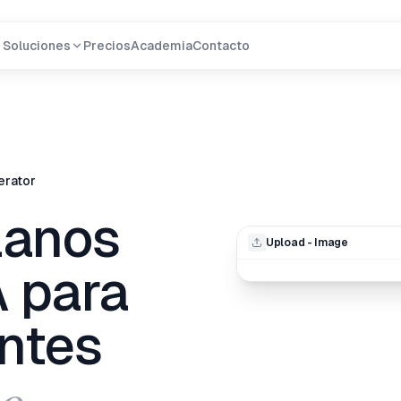
Soluciones
Precios
Academia
Contacto
erator
lanos
Upload - Image
A para
entes
zo