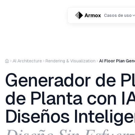
Casos de uso
AI Architecture
Rendering & Visualization
AI Floor Plan Gen
Generador de P
de Planta con I
Diseños Intelig
Diseño Sin Esfuer