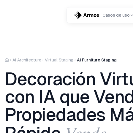
Casos de uso
AI Architecture
Virtual Staging
AI Furniture Staging
Decoración Virt
con IA que Ven
Propiedades M
Vende