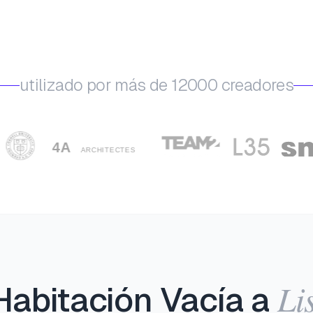
utilizado por más de 12000 creadores
Li
Habitación Vacía a