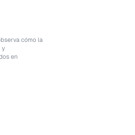
 observa cómo la
 y
ados en