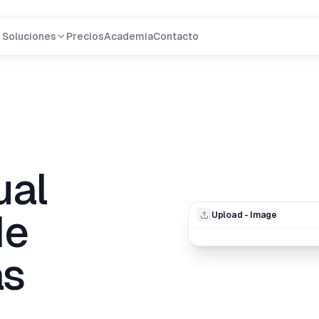
Soluciones
Precios
Academia
Contacto
ual
de
Upload - Image
ás