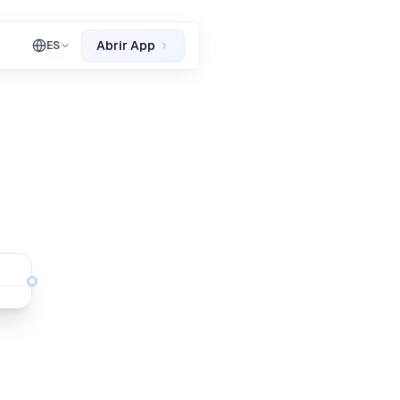
Abrir App
ES